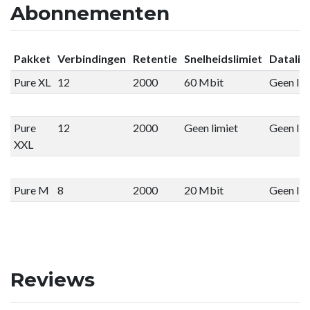
Abonnementen
Pakket
Verbindingen
Retentie
Snelheidslimiet
Datalim
Pure XL
12
2000
60 Mbit
Geen lim
Pure
12
2000
Geen limiet
Geen lim
XXL
Pure M
8
2000
20 Mbit
Geen lim
Reviews