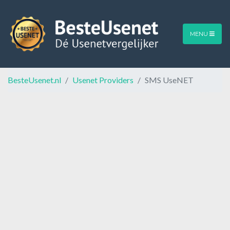
MENU
BesteUsenet.nl
Usenet Providers
SMS UseNET