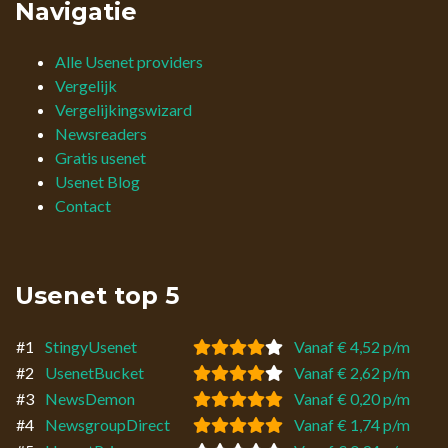
Navigatie
Alle Usenet providers
Vergelijk
Vergelijkingswizard
Newsreaders
Gratis usenet
Usenet Blog
Contact
Usenet top 5
#1
StingyUsenet
Vanaf € 4,52 p/m
#2
UsenetBucket
Vanaf € 2,62 p/m
#3
NewsDemon
Vanaf € 0,20 p/m
#4
NewsgroupDirect
Vanaf € 1,74 p/m