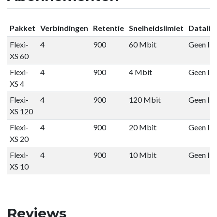
Pakket
Verbindingen
Retentie
Snelheidslimiet
Datalim
Flexi-
4
900
60 Mbit
Geen lim
XS 60
Flexi-
4
900
4 Mbit
Geen lim
XS 4
Flexi-
4
900
120 Mbit
Geen lim
XS 120
Flexi-
4
900
20 Mbit
Geen lim
XS 20
Flexi-
4
900
10 Mbit
Geen lim
XS 10
Reviews