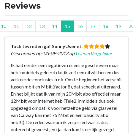
Reviews
10
11
12
13
14
15
16
17
18
19
2
Toch tevreden gaf SunnyUsenet:
Geschreven op: 03-09-2013 op
UsenetVergelijker
Ik had eerder een negatieve recensie geschreven maar
heb inmiddels geleerd dat ik zelf een nitwit ben en dus
verkeerde conclusies trok. Om te beginnen het verschil
tussen mbit en Mbit (factor 8), dat scheelt al uiteraard.
En het blijkt dat ik van mijn 20Mbit abo effectief maar
12Mbit voor internet heb (Tele2, inmiddels dus ook
opgezegd omdat ik voor hetzelfde geld via glasvezel
van Caiway kan met 75 Mbit én een basic tv abo
heb!!!). De reden waarom ik zo pissed was is dus
onterecht geweest, en tja: dan kan ik eerlijk gezegd