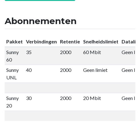
Abonnementen
Pakket
Verbindingen
Retentie
Snelheidslimiet
Datalim
Sunny
35
2000
60 Mbit
Geen lim
60
Sunny
40
2000
Geen limiet
Geen lim
UNL
Sunny
30
2000
20 Mbit
Geen lim
20