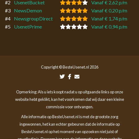
#2
UsenetBucket
Vanaf € 2,62 p/m
#3
NewsDemon
Vanaf € 0,20 p/m
#4
NewsgroupDirect
Vanaf € 1,74 p/m
#5
UsenetPrime
Vanaf € 0,94 p/m
Copyright © BesteUsenet.nl 2026
Opmerking: Als u iets koopt nadat u op uitgaande links op onze
website hebt geklikt, kan het voorkomen dat wij daar een kleine
commissie voor ontvangen.
Alle informatie op BesteUsenet.nl is met de grootste zorg
ingewonnen, het kan echter gebeuren dat de informatie op
BesteUsenet.nl op het moment van opzoeken niet juist of
onvolledig is. Daarom kan aan de informatie op deze website