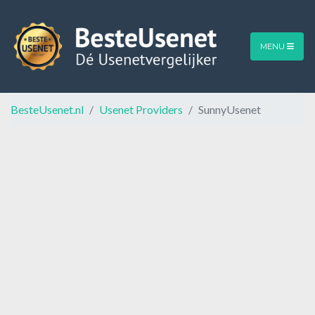
MENU
BesteUsenet.nl
Usenet Providers
SunnyUsenet