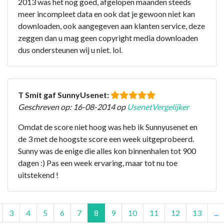
2013 was het nog goed, afgelopen maanden steeds
meer incompleet data en ook dat je gewoon niet kan
downloaden, ook aangegeven aan klanten service, deze
zeggen dan u mag geen copyright media downloaden
dus ondersteunen wij u niet. lol.
T Smit gaf SunnyUsenet:
Geschreven op: 16-08-2014 op
UsenetVergelijker
Omdat de score niet hoog was heb ik Sunnyusenet en
de 3 met de hoogste score een week uitgeprobeerd.
Sunny was de enige die alles kon binnenhalen tot 900
dagen :) Pas een week ervaring, maar tot nu toe
uitstekend !
3
4
5
6
7
8
9
10
11
12
13
...