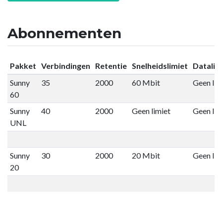
Abonnementen
Pakket
Verbindingen
Retentie
Snelheidslimiet
Datalim
Sunny
35
2000
60 Mbit
Geen lim
60
Sunny
40
2000
Geen limiet
Geen lim
UNL
Sunny
30
2000
20 Mbit
Geen lim
20