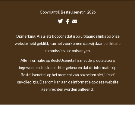
Copyright © BesteUsenet.nl 2026
Opmerking: Als u iets koopt nadat u op uitgaande links op onze
website hebt geklikt, kan het voorkomen dat wij daar een kleine
commissie voor ontvangen.
Alle informatie op BesteUsenet.nl is met de grootste zorg
ingewonnen, het kan echter gebeuren dat de informatie op
BesteUsenet.nl op het moment van opzoeken niet juist of
onvolledig is. Daarom kan aan de informatie op deze website
geen rechten worden ontleend.