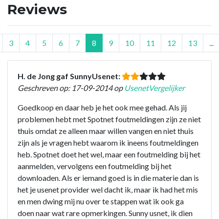
Reviews
3
4
5
6
7
8
9
10
11
12
13
...
H. de Jong gaf SunnyUsenet:
Geschreven op: 17-09-2014 op
UsenetVergelijker
Goedkoop en daar heb je het ook mee gehad. Als jij
problemen hebt met Spotnet foutmeldingen zijn ze niet
thuis omdat ze alleen maar willen vangen en niet thuis
zijn als je vragen hebt waarom ik ineens foutmeldingen
heb. Spotnet doet het wel, maar een foutmelding bij het
aanmelden, vervolgens een foutmelding bij het
downloaden. Als er iemand goed is in die materie dan is
het je usenet provider wel dacht ik, maar ik had het mis
en men dwing mij nu over te stappen wat ik ook ga
doen naar wat rare opmerkingen. Sunny usnet, ik dien