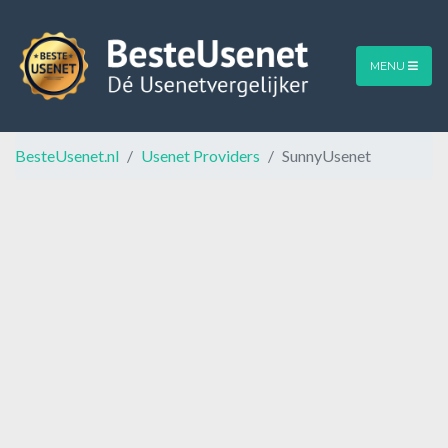
MENU
BesteUsenet.nl
Usenet Providers
SunnyUsenet