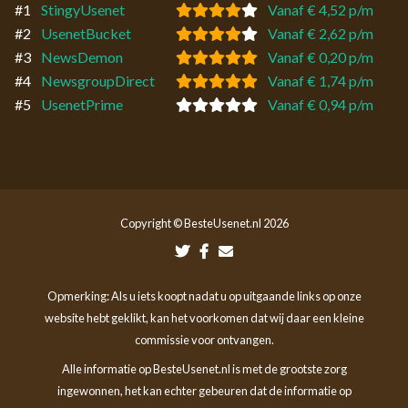
#1
StingyUsenet
Vanaf € 4,52 p/m
#2
UsenetBucket
Vanaf € 2,62 p/m
#3
NewsDemon
Vanaf € 0,20 p/m
#4
NewsgroupDirect
Vanaf € 1,74 p/m
#5
UsenetPrime
Vanaf € 0,94 p/m
Copyright © BesteUsenet.nl 2026
Opmerking: Als u iets koopt nadat u op uitgaande links op onze
website hebt geklikt, kan het voorkomen dat wij daar een kleine
commissie voor ontvangen.
Alle informatie op BesteUsenet.nl is met de grootste zorg
ingewonnen, het kan echter gebeuren dat de informatie op