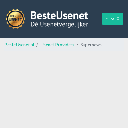
MENU
BesteUsenet.nl
Usenet Providers
Supernews