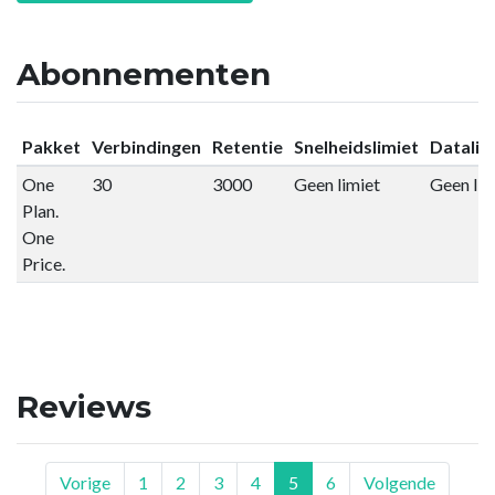
Abonnementen
Pakket
Verbindingen
Retentie
Snelheidslimiet
Datalim
One
30
3000
Geen limiet
Geen lim
Plan.
One
Price.
Reviews
Vorige
1
2
3
4
5
6
Volgende