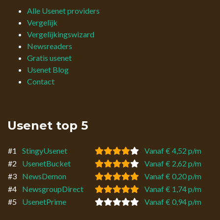
Alle Usenet providers
Vergelijk
Vergelijkingswizard
Newsreaders
Gratis usenet
Usenet Blog
Contact
Usenet top 5
#1
StingyUsenet
Vanaf € 4,52 p/m
#2
UsenetBucket
Vanaf € 2,62 p/m
#3
NewsDemon
Vanaf € 0,20 p/m
#4
NewsgroupDirect
Vanaf € 1,74 p/m
#5
UsenetPrime
Vanaf € 0,94 p/m