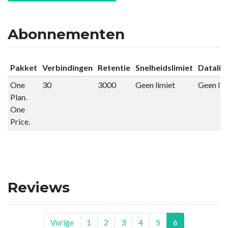
Abonnementen
Pakket
Verbindingen
Retentie
Snelheidslimiet
Datalim
One
30
3000
Geen limiet
Geen lim
Plan.
One
Price.
Reviews
Vorige
1
2
3
4
5
6