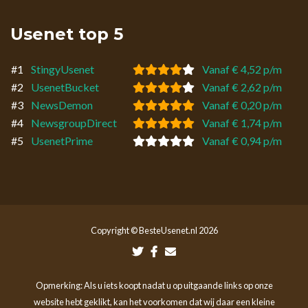
Usenet top 5
#1
StingyUsenet
Vanaf € 4,52 p/m
#2
UsenetBucket
Vanaf € 2,62 p/m
#3
NewsDemon
Vanaf € 0,20 p/m
#4
NewsgroupDirect
Vanaf € 1,74 p/m
#5
UsenetPrime
Vanaf € 0,94 p/m
Copyright © BesteUsenet.nl 2026
Opmerking: Als u iets koopt nadat u op uitgaande links op onze
website hebt geklikt, kan het voorkomen dat wij daar een kleine