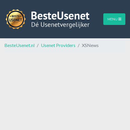
MENU
BesteUsenet.nl
Usenet Providers
XSNews