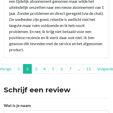
een tijdelijk abonnement genomen maar wilde het
uiteindelijk omzetten naar een nieuw abonnement van 1
jaar. Zonder problemen en direct geregeld (via de chat).
De snelheden zijn goed, retentie is wellicht niet het
langste maar ruim voldoende en ik heb nooit
problemen. En nee, ik krijg niet betaald voor een
positieve recensie en ik werk daar ook niet. Ik ben
gewoon dik tevreden met de service en het afgenomen
product.
Vorige
1
2
3
4
5
6
7
...
15
Volgend
Schrijf een review
Wat is je naam