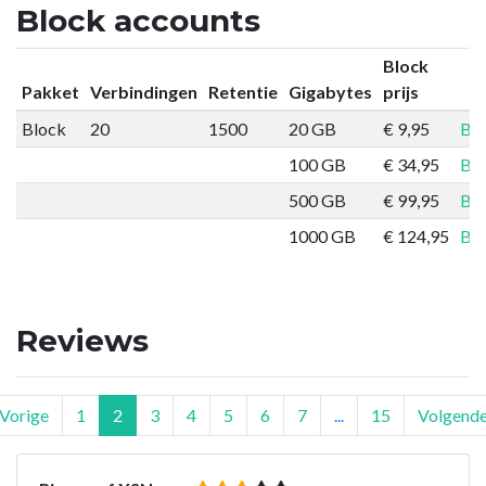
Block accounts
Block
Pakket
Verbindingen
Retentie
Gigabytes
prijs
Block
20
1500
20 GB
€ 9,95
Bes
100 GB
€ 34,95
Bes
500 GB
€ 99,95
Bes
1000 GB
€ 124,95
Bes
Reviews
Vorige
1
2
3
4
5
6
7
...
15
Volgend