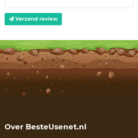
Verzend review
Over BesteUsenet.nl