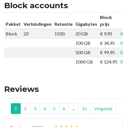
Block accounts
Block
Pakket
Verbindingen
Retentie
Gigabytes
prijs
Block
20
1500
20 GB
€ 9,95
Bes
100 GB
€ 34,95
Bes
500 GB
€ 99,95
Bes
1000 GB
€ 124,95
Bes
Reviews
1
2
3
4
5
6
...
15
Volgende