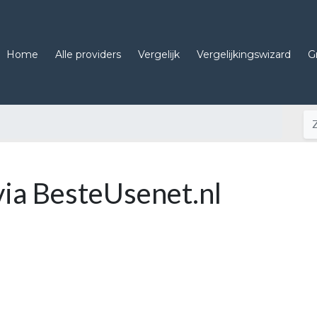
Home
Alle providers
Vergelijk
Vergelijkingswizard
G
via BesteUsenet.nl