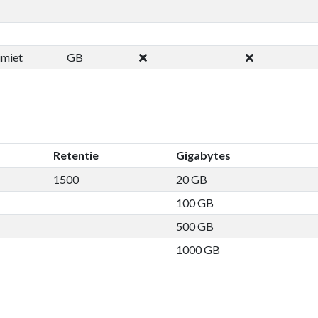
imiet
GB
Retentie
Gigabytes
1500
20 GB
100 GB
500 GB
1000 GB