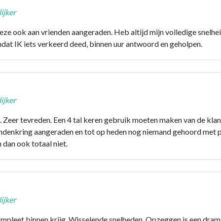
ijker
n deze ook aan vrienden aangeraden. Heb altijd mijn volledige sn
dat IK iets verkeerd deed, binnen uur antwoord en geholpen.
ijker
. Zeer tevreden. Een 4 tal keren gebruik moeten maken van de klant
ndenkring aangeraden en tot op heden nog niemand gehoord met p
dan ook totaal niet.
ijker
mpleet binnen krijg. Wisselende snelheden. Opzeggen is een drama