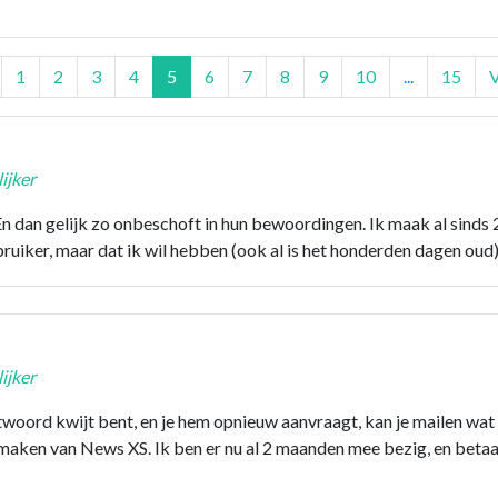
1
2
3
4
5
6
7
8
9
10
...
15
ijker
En dan gelijk zo onbeschoft in hun bewoordingen. Ik maak al sinds
ruiker, maar dat ik wil hebben (ook al is het honderden dagen oud) 
ijker
twoord kwijt bent, en je hem opnieuw aanvraagt, kan je mailen wat je
maken van News XS. Ik ben er nu al 2 maanden mee bezig, en betaal