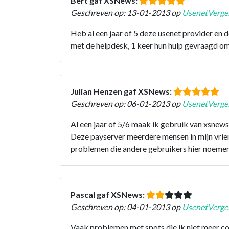
Bert gaf XSNews:
Geschreven op: 13-01-2013 op
UsenetVergel
Heb al een jaar of 5 deze usenet provider e
met de helpdesk, 1 keer hun hulp gevraagd om
Julian Henzen gaf XSNews:
Geschreven op: 06-01-2013 op
UsenetVergel
Al een jaar of 5/6 maak ik gebruik van xsnews
Deze payserver meerdere mensen in mijn vrie
problemen die andere gebruikers hier noemen 
Pascal gaf XSNews:
Geschreven op: 04-01-2013 op
UsenetVergel
Vaak problemen met spots die ik niet meer co