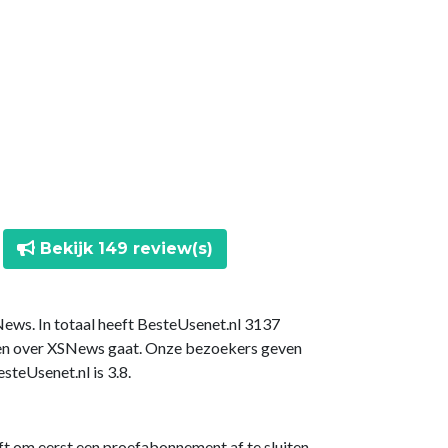
Bekijk 149 review(s)
ews. In totaal heeft BesteUsenet.nl 3137
gen over XSNews gaat. Onze bezoekers geven
teUsenet.nl is 3.8.
ft om eerst een proefabonnement af te sluiten.