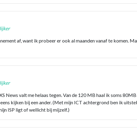
ijker
nnement af, want ik probeer er ook al maanden vanaf te komen. Maa
ijker
 XS News valt me helaas tegen. Van de 120 MB haal ik soms 80MB
s kijken bij een ander. (Met mijn ICT achtergrond ben ik uitstek
n ISP ligt of wellicht bij mijzelf.)