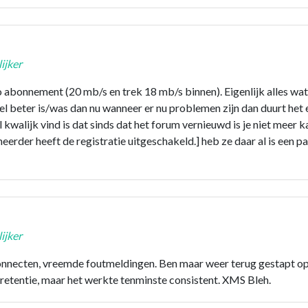
ijker
ro abonnement (20 mb/s en trek 18 mb/s binnen). Eigenlijk alles wa
l beter is/was dan nu wanneer er nu problemen zijn dan duurt het 
walijk vind is dat sinds dat het forum vernieuwd is je niet meer k
eerder heeft de registratie uitgeschakeld.] heb ze daar al is een 
ijker
onnecten, vreemde foutmeldingen. Ben maar weer terug gestapt op
l retentie, maar het werkte tenminste consistent. XMS Bleh.