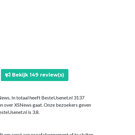
Bekijk 149 review(s)
ews. In totaal heeft BesteUsenet.nl 3137
gen over XSNews gaat. Onze bezoekers geven
teUsenet.nl is 3.8.
ft om eerst een proefabonnement af te sluiten.