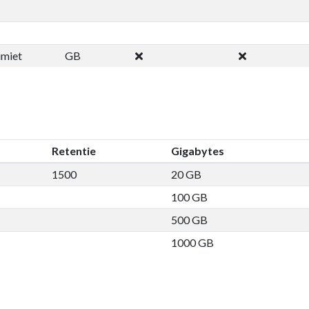
imiet
GB
Retentie
Gigabytes
1500
20 GB
100 GB
500 GB
1000 GB