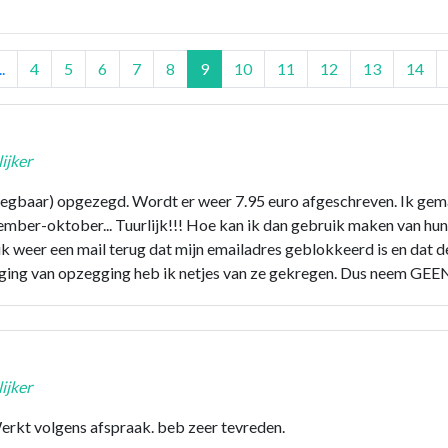
..
4
5
6
7
8
9
10
11
12
13
14
ijker
gbaar) opgezegd. Wordt er weer 7.95 euro afgeschreven. Ik gemai
ember-oktober... Tuurlijk!!! Hoe kan ik dan gebruik maken van hu
ik weer een mail terug dat mijn emailadres geblokkeerd is en dat 
ing van opzegging heb ik netjes van ze gekregen. Dus neem GEEN 
ijker
rkt volgens afspraak. beb zeer tevreden.