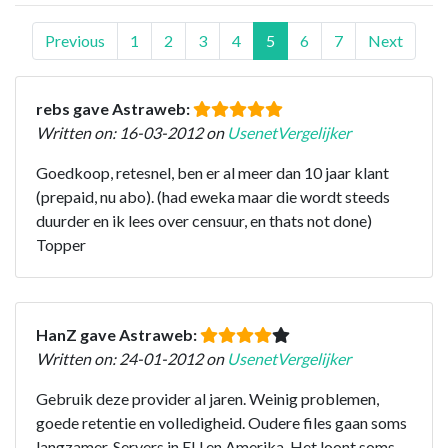
Previous
1
2
3
4
5
6
7
Next
rebs gave Astraweb:
Written on: 16-03-2012 on
UsenetVergelijker
Goedkoop, retesnel, ben er al meer dan 10 jaar klant
(prepaid, nu abo). (had eweka maar die wordt steeds
duurder en ik lees over censuur, en thats not done)
Topper
HanZ gave Astraweb:
Written on: 24-01-2012 on
UsenetVergelijker
Gebruik deze provider al jaren. Weinig problemen,
goede retentie en volledigheid. Oudere files gaan soms
langzamer. Servers in EU en Amerika. Het loont soms