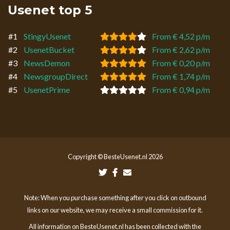
Usenet top 5
#1
StingyUsenet
From € 4,52 p/m
#2
UsenetBucket
From € 2,62 p/m
#3
NewsDemon
From € 0,20 p/m
#4
NewsgroupDirect
From € 1,74 p/m
#5
UsenetPrime
From € 0,94 p/m
Copyright © BesteUsenet.nl 2026
Note: When you purchase something after you click on outbound
links on our website, we may receive a small commission for it.
All information on BesteUsenet.nl has been collected with the