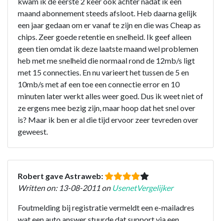
kwam ik de eerste 2 keer ook achter nadat ik een
maand abonnement steeds afsloot. Heb daarna gelijk
een jaar gedaan om er vanaf te zijn en die was Cheap as
chips. Zeer goede retentie en snelheid. Ik geef alleen
geen tien omdat ik deze laatste maand wel problemen
heb met me snelheid die normaal rond de 12mb/s ligt
met 15 connecties. En nu varieert het tussen de 5 en
10mb/s met af een toe een connectie error en 10
minuten later werkt alles weer goed. Dus ik weet niet of
ze ergens mee bezig zijn, maar hoop dat het snel over
is? Maar ik ben er al die tijd ervoor zeer tevreden over
geweest.
Robert gave Astraweb:
Written on: 13-08-2011 on
UsenetVergelijker
Foutmelding bij registratie vermeldt een e-mailadres
wat een auto answer stuurde dat support via een