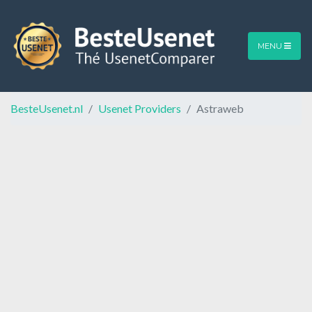
MENU
BesteUsenet.nl
Usenet Providers
Astraweb