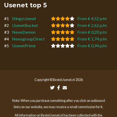
Usenet top 5
#1
StingyUsenet
From € 4,52 p/m
#2
UsenetBucket
From € 2,62 p/m
#3
NewsDemon
From € 0,20 p/m
#4
NewsgroupDirect
From € 1,74 p/m
#5
UsenetPrime
From € 0,94 p/m
Copyright © BesteUsenet.nl 2026
Note: When you purchase something after you click on outbound
links on our website, we may receive a small commission for it.
All information on BesteUsenet.nl has been collected with the