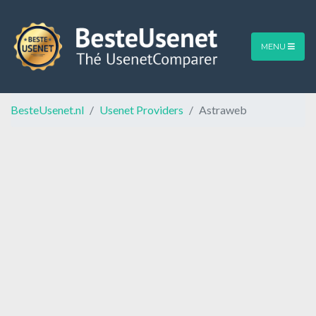
MENU
BesteUsenet.nl
Usenet Providers
Astraweb