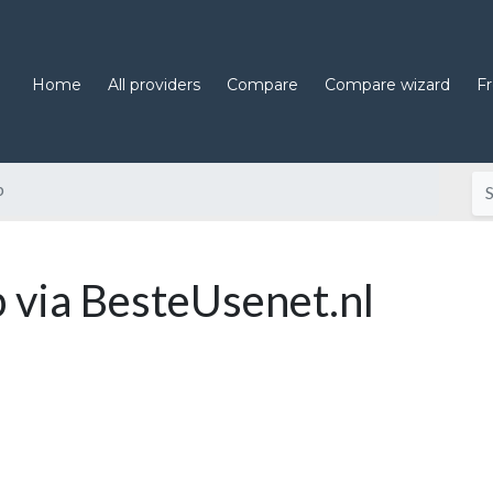
Home
All providers
Compare
Compare wizard
F
b
via BesteUsenet.nl