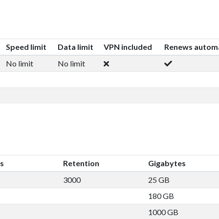
Speed limit
Data limit
VPN included
Renews automa
No limit
No limit
s
Retention
Gigabytes
3000
25 GB
180 GB
1000 GB