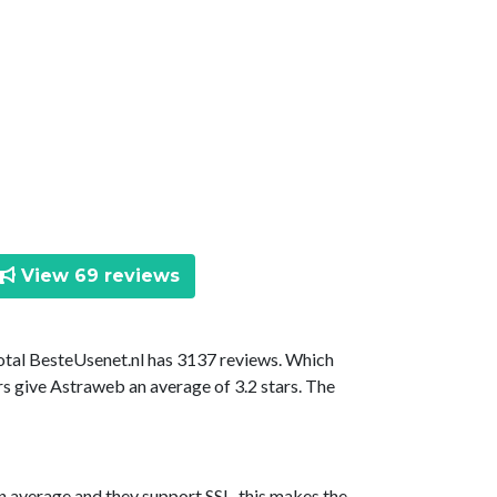
View 69 reviews
total BesteUsenet.nl has 3137 reviews. Which
rs give Astraweb an average of 3.2 stars. The
n average and they support SSL, this makes the