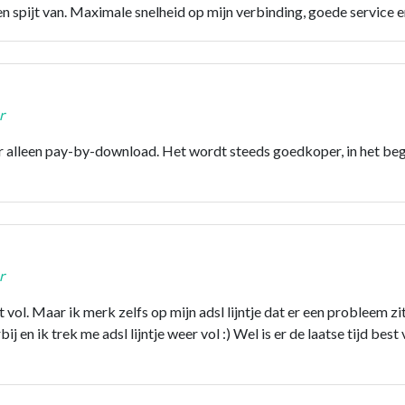
 spijt van. Maximale snelheid op mijn verbinding, goede service
r
ter alleen pay-by-download. Het wordt steeds goedkoper, in het 
r
 vol. Maar ik merk zelfs op mijn adsl lijntje dat er een probleem
bij en ik trek me adsl lijntje weer vol :) Wel is er de laatse tijd be