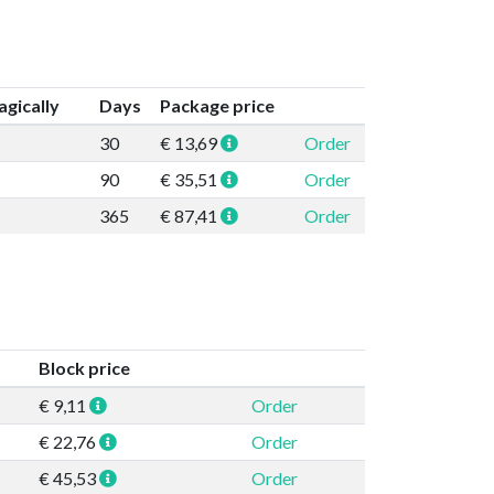
gically
Days
Package price
30
€ 13,69
Order
90
€ 35,51
Order
365
€ 87,41
Order
Block price
€ 9,11
Order
€ 22,76
Order
€ 45,53
Order