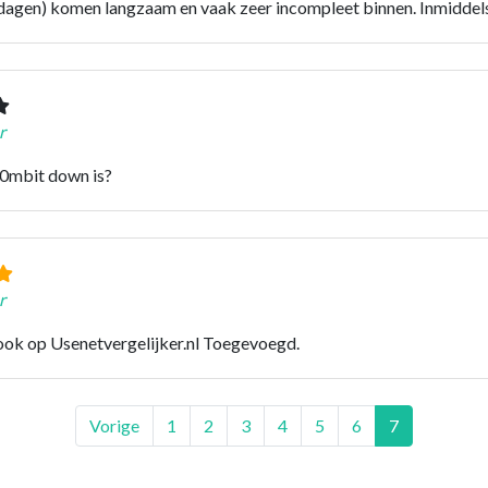
n) komen langzaam en vaak zeer incompleet binnen. Inmiddels 
r
20mbit down is?
r
 ook op Usenetvergelijker.nl Toegevoegd.
Vorige
1
2
3
4
5
6
7