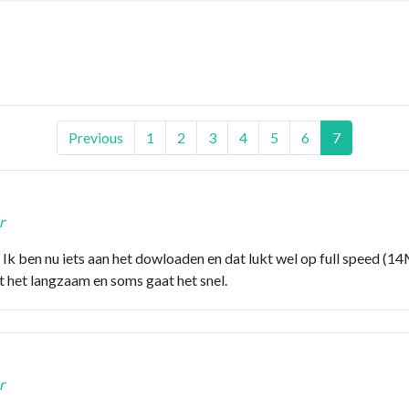
Previous
1
2
3
4
5
6
7
r
Ik ben nu iets aan het dowloaden en dat lukt wel op full speed (14MB
t het langzaam en soms gaat het snel.
r