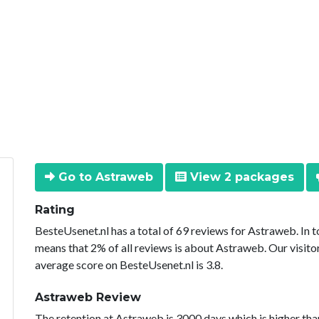
Go to Astraweb
View 2 packages
Rating
BesteUsenet.nl has a total of 69 reviews for Astraweb. In 
means that 2% of all reviews is about Astraweb. Our visito
average score on BesteUsenet.nl is 3.8.
Astraweb Review
The retention at Astraweb is 3000 days which is higher tha