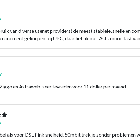
r
bruik van diverse usenet providers) de meest stabiele, snelle en c
n moment geknepen bij UPC, daar heb ik met Astra nooit last van
r
a Ziggo en Astraweb, zeer tevreden voor 11 dollar per maand.
r
abel als voor DSL flink snelheid. 50mbit trek je zonder prob