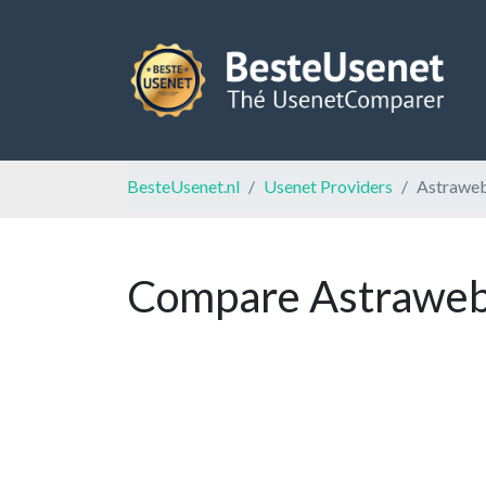
BesteUsenet.nl
Usenet Providers
Astrawe
Compare Astraweb 