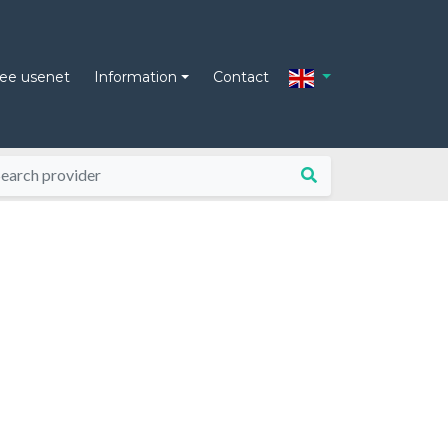
ree usenet
Information
Contact