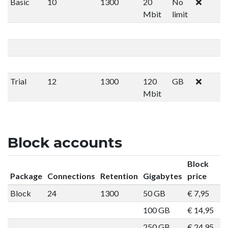
Basic
10
1300
20
No
Mbit
limit
Trial
12
1300
120
GB
Mbit
Block accounts
Block
Package
Connections
Retention
Gigabytes
price
Block
24
1300
50 GB
€ 7,95
O
100 GB
€ 14,95
O
250 GB
€ 24,95
O