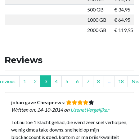
500 GB
€ 34,95
O
1000 GB
€ 64,95
O
2000 GB
€ 119,95
O
Reviews
revious
1
2
3
4
5
6
7
8
...
18
Ne
johan gave Cheapnews:
Written on: 14-10-2014 on
UsenetVergelijker
Tot nu toe 1 klacht gehad, die werd zeer snel verholpen,
weinig dmca take downs, snelheid op mijn
blockaccount is goed, kortom prima prijs/kwaliteit