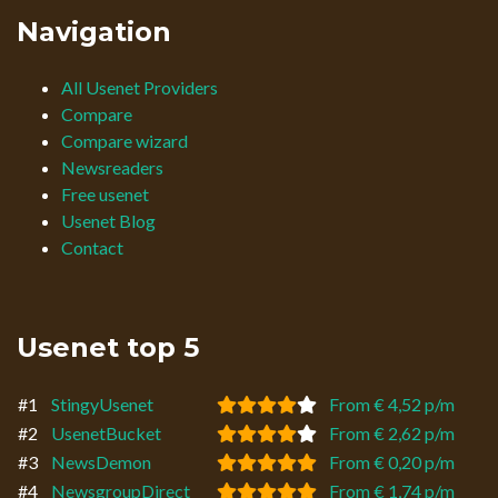
Navigation
All Usenet Providers
Compare
Compare wizard
Newsreaders
Free usenet
Usenet Blog
Contact
Usenet top 5
#1
StingyUsenet
From € 4,52 p/m
#2
UsenetBucket
From € 2,62 p/m
#3
NewsDemon
From € 0,20 p/m
#4
NewsgroupDirect
From € 1,74 p/m