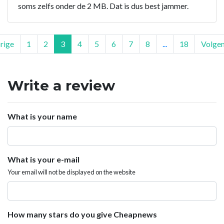
soms zelfs onder de 2 MB. Dat is dus best jammer.
rige
1
2
3
4
5
6
7
8
...
18
Volge
Write a review
What is your name
What is your e-mail
Your email will not be displayed on the website
How many stars do you give Cheapnews