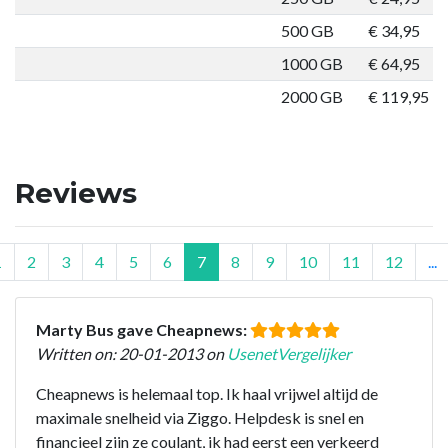
500 GB
€ 34,95
O
1000 GB
€ 64,95
O
2000 GB
€ 119,95
O
Reviews
1
2
3
4
5
6
7
8
9
10
11
12
...
Marty Bus gave Cheapnews:
Written on: 20-01-2013 on
UsenetVergelijker
Cheapnews is helemaal top. Ik haal vrijwel altijd de
maximale snelheid via Ziggo. Helpdesk is snel en
financieel zijn ze coulant, ik had eerst een verkeerd