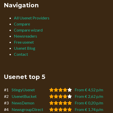
Navigation
All Usenet Providers
Compare
Compare wizard
Newsreaders
Free usenet
Usenet Blog
Contact
Usenet top 5
#1
StingyUsenet
From € 4,52 p/m
#2
UsenetBucket
From € 2,62 p/m
#3
NewsDemon
From € 0,20 p/m
#4
NewsgroupDirect
From € 1,74 p/m