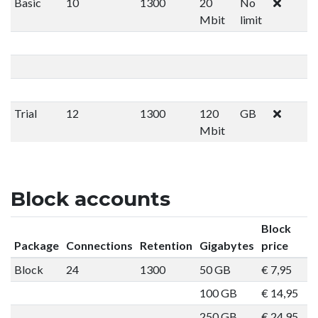
Basic
10
1300
20
No
Mbit
limit
Trial
12
1300
120
GB
Mbit
Block accounts
Block
Package
Connections
Retention
Gigabytes
price
Block
24
1300
50 GB
€ 7,95
O
100 GB
€ 14,95
O
250 GB
€ 24,95
O