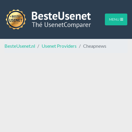
MENU
BesteUsenet.nl
Usenet Providers
Cheapnews