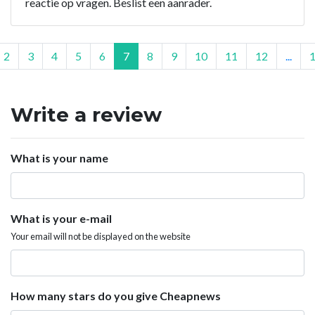
reactie op vragen. Beslist een aanrader.
2
3
4
5
6
7
8
9
10
11
12
...
Write a review
What is your name
What is your e-mail
Your email will not be displayed on the website
How many stars do you give Cheapnews