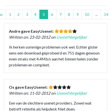
us
1
2
3
4
5
6
7
8
9
10
...
14
Andre gave EasyUsenet:
Written on: 23-02-2012 on
UsenetVergelijker
Ik herken sommige problemen ook wel. Echter gister
eens een download geprobeerd en 751 dagen gewoon
even straks met 4.4Mb/s aan het binnen halen zonder
problemen en compleet.
Os gave EasyUsenet:
Written on: 11-02-2012 on
UsenetVergelijker
Een van de slechtere usenet providers. Zowel wat
betreft retentie als helpdesk Niet doen.