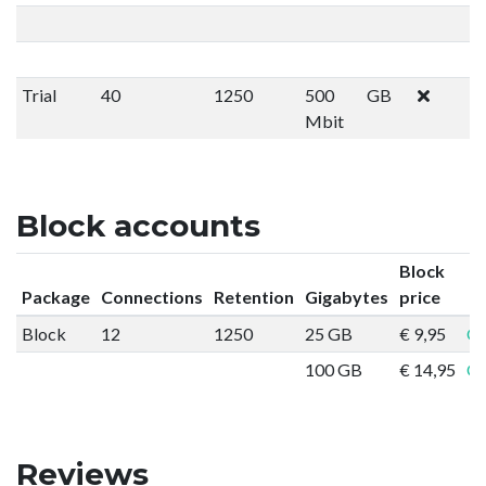
Trial
40
1250
500
GB
Mbit
Block accounts
Block
Package
Connections
Retention
Gigabytes
price
Block
12
1250
25 GB
€ 9,95
Or
100 GB
€ 14,95
Or
Reviews