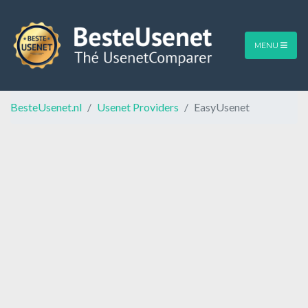
MENU
BesteUsenet.nl
Usenet Providers
EasyUsenet