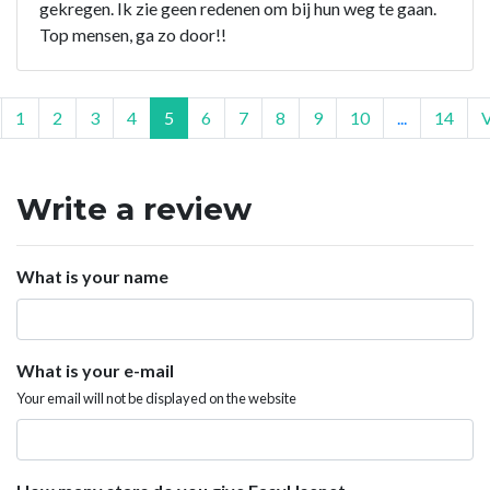
gekregen. Ik zie geen redenen om bij hun weg te gaan.
Top mensen, ga zo door!!
1
2
3
4
5
6
7
8
9
10
...
14
Write a review
What is your name
What is your e-mail
Your email will not be displayed on the website