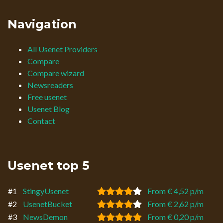
Navigation
All Usenet Providers
Compare
Compare wizard
Newsreaders
Free usenet
Usenet Blog
Contact
Usenet top 5
#1
StingyUsenet
From € 4,52 p/m
#2
UsenetBucket
From € 2,62 p/m
#3
NewsDemon
From € 0,20 p/m