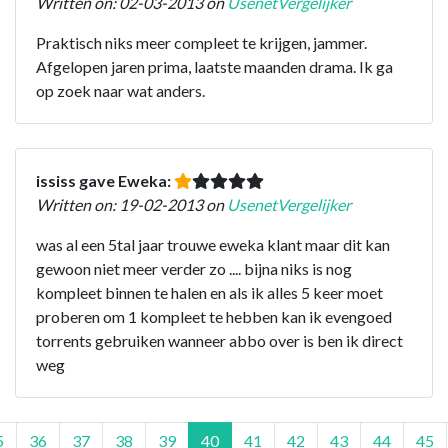
Written on: 02-03-2013 on
UsenetVergelijker
Praktisch niks meer compleet te krijgen, jammer.
Afgelopen jaren prima, laatste maanden drama. Ik ga
op zoek naar wat anders.
ississ gave Eweka:
Written on: 19-02-2013 on
UsenetVergelijker
was al een 5tal jaar trouwe eweka klant maar dit kan
gewoon niet meer verder zo .... bijna niks is nog
kompleet binnen te halen en als ik alles 5 keer moet
proberen om 1 kompleet te hebben kan ik evengoed
torrents gebruiken wanneer abbo over is ben ik direct
weg
5
36
37
38
39
40
41
42
43
44
45