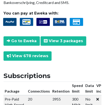
Bankoverschrijving, Creditcard and SMS.
You can pay at Eweka with:
Go to Eweka
View 3 packages
View 678 reviews
Subscriptions
Speed
Data
VPN
Package
Connections
Retention
limit
limit
incl
Pre-Paid
20
3955
300
No
High-Speed
Mbit
limit