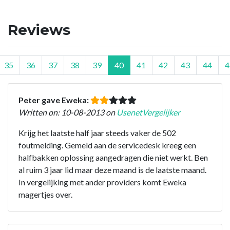
Reviews
35
36
37
38
39
40
41
42
43
44
4
Peter gave Eweka:
Written on: 10-08-2013 on
UsenetVergelijker
Krijg het laatste half jaar steeds vaker de 502
foutmelding. Gemeld aan de servicedesk kreeg een
halfbakken oplossing aangedragen die niet werkt. Ben
al ruim 3 jaar lid maar deze maand is de laatste maand.
In vergelijking met ander providers komt Eweka
magertjes over.