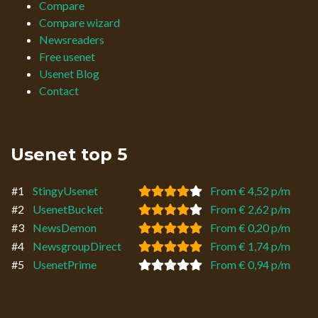
Compare
Compare wizard
Newsreaders
Free usenet
Usenet Blog
Contact
Usenet top 5
#1
StingyUsenet
From € 4,52 p/m
#2
UsenetBucket
From € 2,62 p/m
#3
NewsDemon
From € 0,20 p/m
#4
NewsgroupDirect
From € 1,74 p/m
#5
UsenetPrime
From € 0,94 p/m