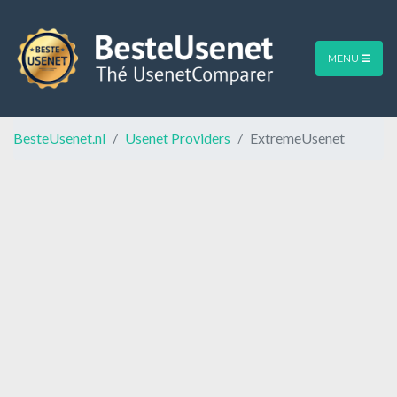
MENU
BesteUsenet.nl
Usenet Providers
ExtremeUsenet