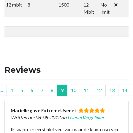
12 mbit
8
1500
12
No
Mbit
limit
Reviews
...
4
5
6
7
8
9
10
11
12
13
14
Marielle gave ExtremeUsenet:
Written on: 06-08-2012 on
UsenetVergelijker
Ik snapte er eerst niet veel van maar de klantenservice