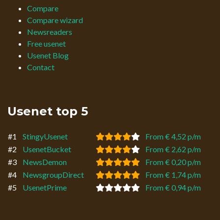
Compare
Compare wizard
Newsreaders
Free usenet
Usenet Blog
Contact
Usenet top 5
#1
StingyUsenet
From € 4,52 p/m
#2
UsenetBucket
From € 2,62 p/m
#3
NewsDemon
From € 0,20 p/m
#4
NewsgroupDirect
From € 1,74 p/m
#5
UsenetPrime
From € 0,94 p/m