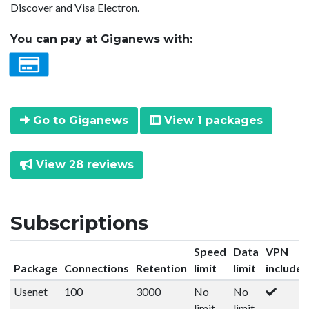
Discover and Visa Electron.
You can pay at Giganews with:
Go to Giganews
View 1 packages
View 28 reviews
Subscriptions
Speed
Data
VPN
Package
Connections
Retention
limit
limit
included
Usenet
100
3000
No
No
limit
limit