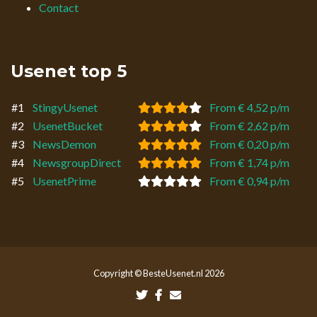
Contact
Usenet top 5
#1
StingyUsenet
From € 4,52 p/m
#2
UsenetBucket
From € 2,62 p/m
#3
NewsDemon
From € 0,20 p/m
#4
NewsgroupDirect
From € 1,74 p/m
#5
UsenetPrime
From € 0,94 p/m
Copyright © BesteUsenet.nl 2026