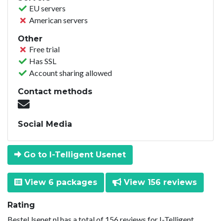
EU servers
American servers
Other
Free trial
Has SSL
Account sharing allowed
Contact methods
Social Media
Go to I-Telligent Usenet
View 6 packages
View 156 reviews
Rating
BesteUsenet.nl has a total of 156 reviews for I-Telligent