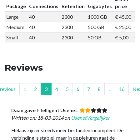
Package
Connections
Retention
Gigabytes
price
Large
40
2300
1000 GB
€ 45,00
Or
Medium
40
2300
500 GB
€ 25,00
Or
Small
40
2300
50 GB
€ 5,00
Or
Reviews
revious
1
2
3
4
5
6
7
8
...
16
Ne
Daan gave I-Telligent Usenet:
Written on: 18-03-2014 on
UsenetVergelijker
Helaas zijn er steeds meer bestanden incompleet. De
verbinding is stabiel, maar in de piekuren gaat de