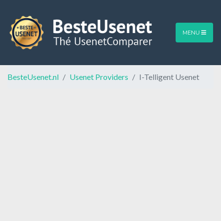
MENU
BesteUsenet.nl
Usenet Providers
I-Telligent Usenet