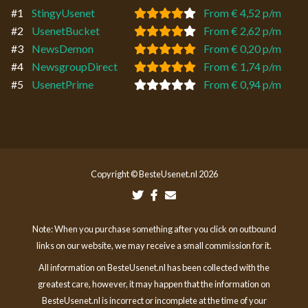
#1
StingyUsenet
From € 4,52 p/m
#2
UsenetBucket
From € 2,62 p/m
#3
NewsDemon
From € 0,20 p/m
#4
NewsgroupDirect
From € 1,74 p/m
#5
UsenetPrime
From € 0,94 p/m
Copyright © BesteUsenet.nl 2026
Note: When you purchase something after you click on outbound
links on our website, we may receive a small commission for it.
All information on BesteUsenet.nl has been collected with the
greatest care, however, it may happen that the information on
BesteUsenet.nl is incorrect or incomplete at the time of your