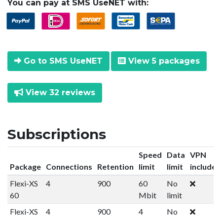
You can pay at SMS UseNET with:
Go to SMS UseNET
View 5 packages
View 32 reviews
Subscriptions
Speed
Data
VPN
Package
Connections
Retention
limit
limit
included
Flexi-XS
4
900
60
No
60
Mbit
limit
Flexi-XS
4
900
4
No