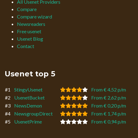
All Usenet Providers
Compare
Compare wizard
Newsreaders
Free usenet
Usenet Blog
Contact
Usenet top 5
#1
StingyUsenet
From € 4,52 p/m
#2
UsenetBucket
From € 2,62 p/m
#3
NewsDemon
From € 0,20 p/m
#4
NewsgroupDirect
From € 1,74 p/m
#5
UsenetPrime
From € 0,94 p/m