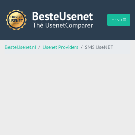
MENU
BesteUsenet.nl
Usenet Providers
SMS UseNET