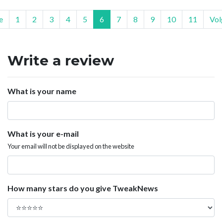
e
1
2
3
4
5
6
7
8
9
10
11
Vol
Write a review
What is your name
What is your e-mail
Your email will not be displayed on the website
How many stars do you give TweakNews