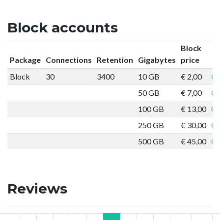
Block accounts
Block
Package
Connections
Retention
Gigabytes
price
Block
30
3400
10 GB
€ 2,00
Or
50 GB
€ 7,00
Or
100 GB
€ 13,00
Or
250 GB
€ 30,00
Or
500 GB
€ 45,00
Or
Reviews