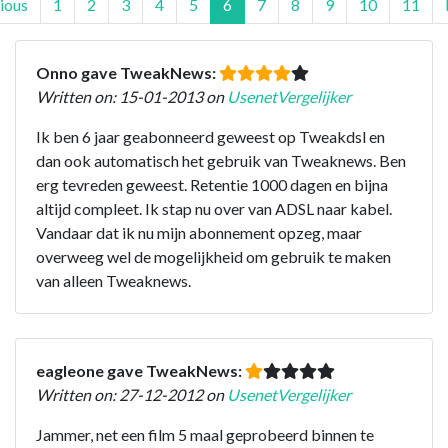
ious
1
2
3
4
5
6
7
8
9
10
11
Onno gave TweakNews:
Written on: 15-01-2013 on
UsenetVergelijker
Ik ben 6 jaar geabonneerd geweest op Tweakdsl en
dan ook automatisch het gebruik van Tweaknews. Ben
erg tevreden geweest. Retentie 1000 dagen en bijna
altijd compleet. Ik stap nu over van ADSL naar kabel.
Vandaar dat ik nu mijn abonnement opzeg, maar
overweeg wel de mogelijkheid om gebruik te maken
van alleen Tweaknews.
eagleone gave TweakNews:
Written on: 27-12-2012 on
UsenetVergelijker
Jammer, net een film 5 maal geprobeerd binnen te