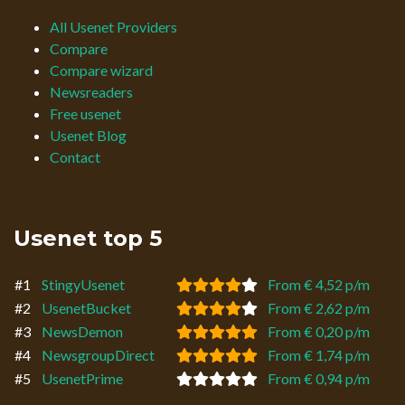
All Usenet Providers
Compare
Compare wizard
Newsreaders
Free usenet
Usenet Blog
Contact
Usenet top 5
#1
StingyUsenet
From € 4,52 p/m
#2
UsenetBucket
From € 2,62 p/m
#3
NewsDemon
From € 0,20 p/m
#4
NewsgroupDirect
From € 1,74 p/m
#5
UsenetPrime
From € 0,94 p/m