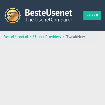
MENU
BesteUsenet.nl
Usenet Providers
TweakNews