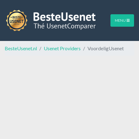
MENU
BesteUsenet.nl
Usenet Providers
VoordeligUsenet