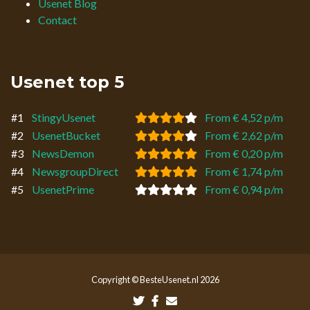
Usenet Blog
Contact
Usenet top 5
#1
StingyUsenet
From € 4,52 p/m
#2
UsenetBucket
From € 2,62 p/m
#3
NewsDemon
From € 0,20 p/m
#4
NewsgroupDirect
From € 1,74 p/m
#5
UsenetPrime
From € 0,94 p/m
Copyright © BesteUsenet.nl 2026