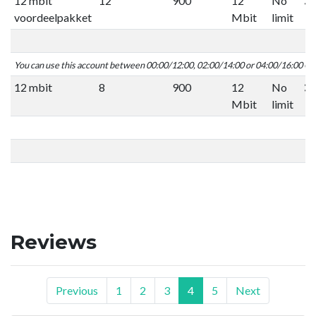
12 mbit
12
900
12
No
voordeelpakket
Mbit
limit
You can use this account between 00:00/12:00, 02:00/14:00 or 04:00/16:00 C
12 mbit
8
900
12
No
Mbit
limit
Reviews
Previous
1
2
3
4
5
Next