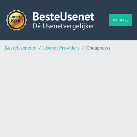
MENU
BesteUsenet.nl
Usenet Providers
Cheapnews