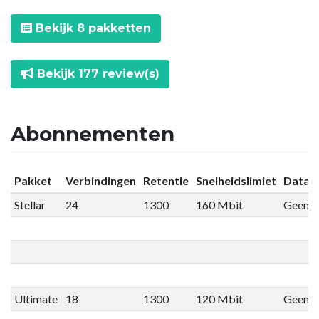
Bekijk 8 pakketten
Bekijk 177 review(s)
Abonnementen
Pakket
Verbindingen
Retentie
Snelheidslimiet
Datali
Stellar
24
1300
160 Mbit
Geen li
Ultimate
18
1300
120 Mbit
Geen li