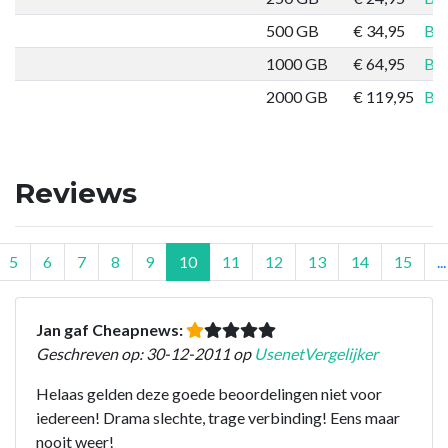
500 GB
€ 34,95
Bes
1000 GB
€ 64,95
Bes
2000 GB
€ 119,95
Bes
Reviews
5
6
7
8
9
10
11
12
13
14
15
...
Jan gaf Cheapnews:
Geschreven op: 30-12-2011 op
UsenetVergelijker
Helaas gelden deze goede beoordelingen niet voor
iedereen! Drama slechte, trage verbinding! Eens maar
nooit weer!