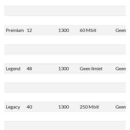
Premium
12
1300
60 Mbit
Geen li
Legend
48
1300
Geen limiet
Geen li
Legacy
40
1300
250 Mbit
Geen li