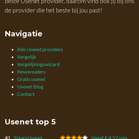
beste Usenet provider, daarom vind ook jij bij ons
de provider die het beste bij jou past!
Navigatie
Alle Usenet providers
Vergelijk
Vergelijkingswizard
Newsreaders
Gratis usenet
Usenet Blog
Contact
Usenet top 5
#1
StingyUsenet
Vanaf € 4,52 p/m