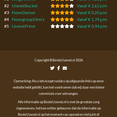
#2
UsenetBucket
Vanaf € 2,62 p/m
#3
NewsDemon
Vanaf € 0,20 p/m
#4
NewsgroupDirect
Vanaf € 1,74 p/m
#5
UsenetPrime
Vanaf € 0,94 p/m
Copyright © BesteUsenet.nl 2026
Opmerking: Als u iets koopt nadat u op uitgaande links op onze
website hebt geklikt, kan het voorkomen dat wij daar een kleine
commissie voor ontvangen.
Alle informatie op BesteUsenet.nl is met de grootste zorg
ingewonnen, het kan echter gebeuren dat de informatie op
BesteUsenet.nl op het moment van opzoeken niet juist of