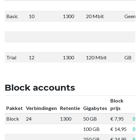
Basic
10
1300
20 Mbit
Geen li
Trial
12
1300
120 Mbit
GB
Block accounts
Block
Pakket
Verbindingen
Retentie
Gigabytes
prijs
Block
24
1300
50 GB
€ 7,95
Bes
100 GB
€ 14,95
Bes
250 GB
€ 24,95
Bes