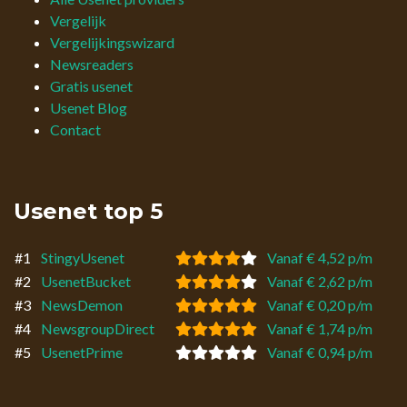
Vergelijk
Vergelijkingswizard
Newsreaders
Gratis usenet
Usenet Blog
Contact
Usenet top 5
#1
StingyUsenet
Vanaf € 4,52 p/m
#2
UsenetBucket
Vanaf € 2,62 p/m
#3
NewsDemon
Vanaf € 0,20 p/m
#4
NewsgroupDirect
Vanaf € 1,74 p/m
#5
UsenetPrime
Vanaf € 0,94 p/m