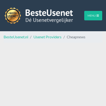
MENU
BesteUsenet.nl
Usenet Providers
Cheapnews