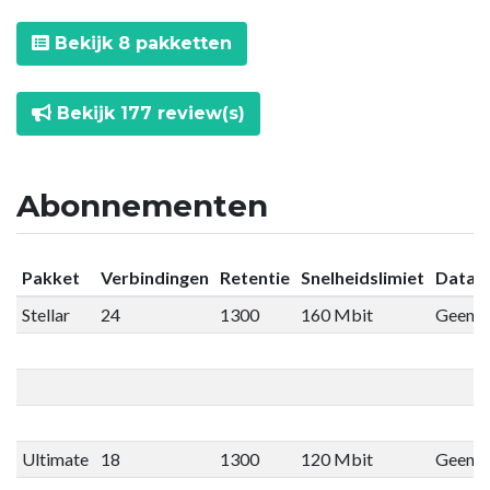
Bekijk 8 pakketten
Bekijk 177 review(s)
Abonnementen
Pakket
Verbindingen
Retentie
Snelheidslimiet
Datali
Stellar
24
1300
160 Mbit
Geen li
Ultimate
18
1300
120 Mbit
Geen li