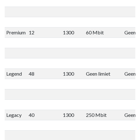
Premium
12
1300
60 Mbit
Geen li
Legend
48
1300
Geen limiet
Geen li
Legacy
40
1300
250 Mbit
Geen li