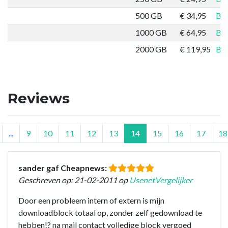
500 GB
€ 34,95
Bes
1000 GB
€ 64,95
Bes
2000 GB
€ 119,95
Bes
Reviews
...
9
10
11
12
13
14
15
16
17
18
sander gaf Cheapnews:
Geschreven op: 21-02-2011 op
UsenetVergelijker
Door een probleem intern of extern is mijn
downloadblock totaal op, zonder zelf gedownload te
hebben!? na mail contact volledige block vergoed