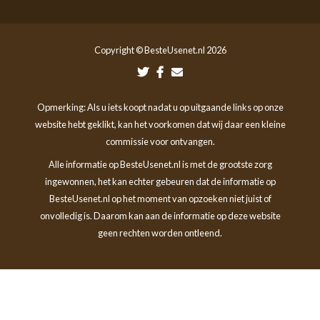
Copyright © BesteUsenet.nl 2026
Opmerking: Als u iets koopt nadat u op uitgaande links op onze
website hebt geklikt, kan het voorkomen dat wij daar een kleine
commissie voor ontvangen.
Alle informatie op BesteUsenet.nl is met de grootste zorg
ingewonnen, het kan echter gebeuren dat de informatie op
BesteUsenet.nl op het moment van opzoeken niet juist of
onvolledig is. Daarom kan aan de informatie op deze website
geen rechten worden ontleend.