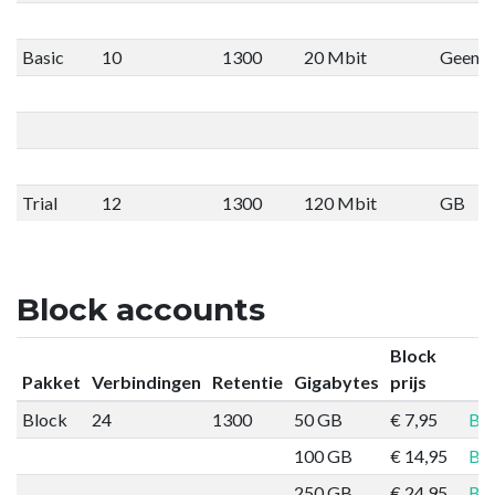
Basic
10
1300
20 Mbit
Geen li
Trial
12
1300
120 Mbit
GB
Block accounts
Block
Pakket
Verbindingen
Retentie
Gigabytes
prijs
Block
24
1300
50 GB
€ 7,95
Bes
100 GB
€ 14,95
Bes
250 GB
€ 24,95
Bes