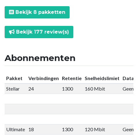
Bekijk 8 pakketten
Bekijk 177 review(s)
Abonnementen
Pakket
Verbindingen
Retentie
Snelheidslimiet
Datali
Stellar
24
1300
160 Mbit
Geen li
Ultimate
18
1300
120 Mbit
Geen li