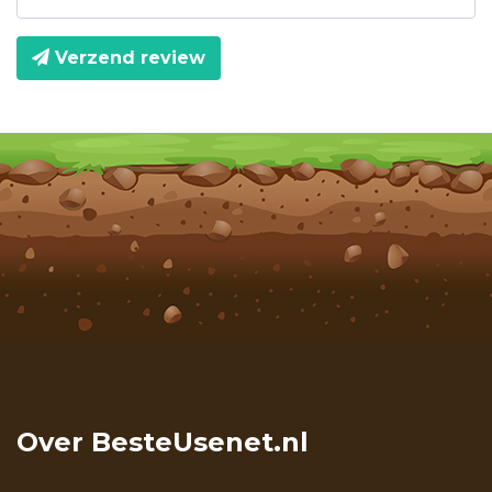
Verzend review
Over BesteUsenet.nl