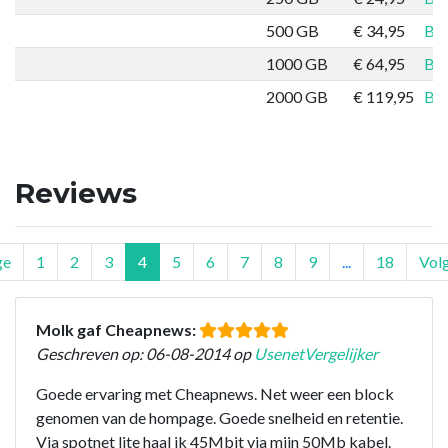
500 GB
€ 34,95
Bes
1000 GB
€ 64,95
Bes
2000 GB
€ 119,95
Bes
Reviews
ge
1
2
3
4
5
6
7
8
9
...
18
Vol
Molk gaf Cheapnews:
Geschreven op: 06-08-2014 op
UsenetVergelijker
Goede ervaring met Cheapnews. Net weer een block
genomen van de hompage. Goede snelheid en retentie.
Via spotnet lite haal ik 45Mbit via mijn 50Mb kabel.