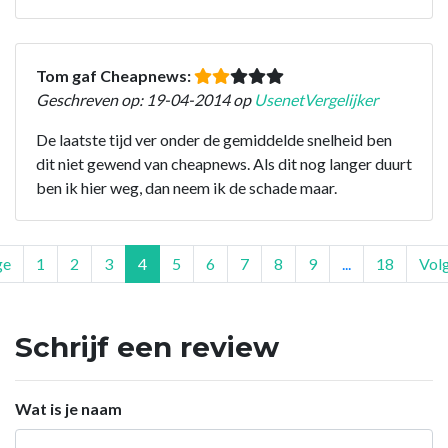
Tom gaf Cheapnews:
Geschreven op: 19-04-2014 op
UsenetVergelijker
De laatste tijd ver onder de gemiddelde snelheid ben
dit niet gewend van cheapnews. Als dit nog langer duurt
ben ik hier weg, dan neem ik de schade maar.
ge
1
2
3
4
5
6
7
8
9
...
18
Vol
Schrijf een review
Wat is je naam