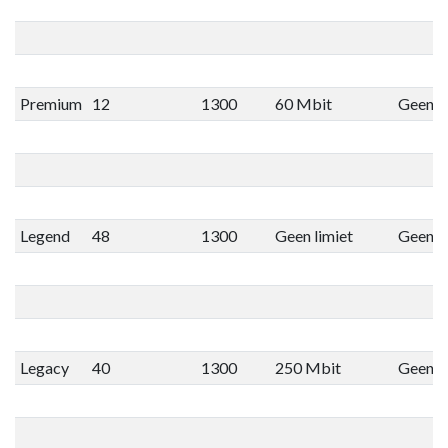
Premium
12
1300
60 Mbit
Geen li
Legend
48
1300
Geen limiet
Geen li
Legacy
40
1300
250 Mbit
Geen li