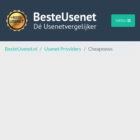
MENU
BesteUsenet.nl
Usenet Providers
Cheapnews