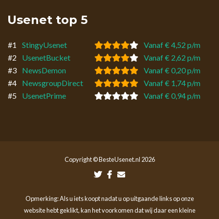
Usenet top 5
#1
StingyUsenet
Vanaf € 4,52 p/m
#2
UsenetBucket
Vanaf € 2,62 p/m
#3
NewsDemon
Vanaf € 0,20 p/m
#4
NewsgroupDirect
Vanaf € 1,74 p/m
#5
UsenetPrime
Vanaf € 0,94 p/m
Copyright © BesteUsenet.nl 2026
Opmerking: Als u iets koopt nadat u op uitgaande links op onze
website hebt geklikt, kan het voorkomen dat wij daar een kleine