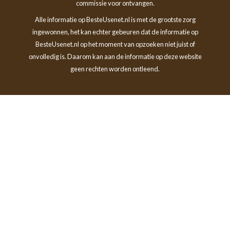
commissie voor ontvangen.
Alle informatie op BesteUsenet.nl is met de grootste zorg
ingewonnen, het kan echter gebeuren dat de informatie op
BesteUsenet.nl op het moment van opzoeken niet juist of
onvolledig is. Daarom kan aan de informatie op deze website
geen rechten worden ontleend.