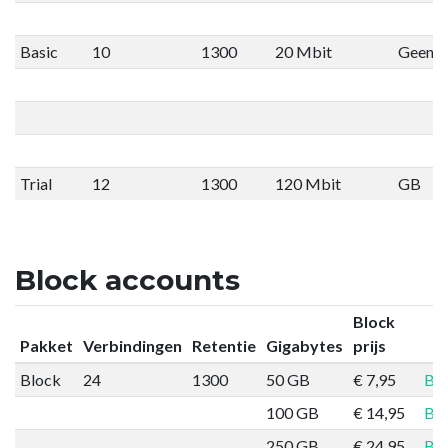
Basic
10
1300
20 Mbit
Geen li
Trial
12
1300
120 Mbit
GB
Block accounts
Block
Pakket
Verbindingen
Retentie
Gigabytes
prijs
Block
24
1300
50 GB
€ 7,95
Bes
100 GB
€ 14,95
Bes
250 GB
€ 24,95
Bes