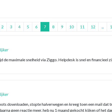
2
3
4
5
6
7
8
9
10
11
12
...
ijker
jd de maximale snelheid via Ziggo. Helpdesk is snel en financieel zi
ijker
pots downloaden, stopte halverwegen en kreeg toen een mail dat tr
arna geen reactie meer. heb nu 1 maand gekocht kijken of het da