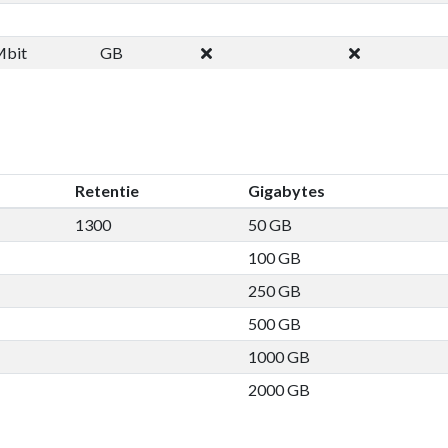
Mbit
GB
Retentie
Gigabytes
1300
50 GB
100 GB
250 GB
500 GB
1000 GB
2000 GB