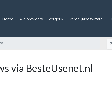
Home
Alle providers
Vergelijk
Vergelijkingswizard
G
ws
ws via BesteUsenet.nl