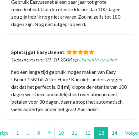
Gebruik Easyusenet al een paar jaar tot grote
tevredenheid. Dat de retentie kleiner dan 100 dagen
zou zijn heb ik nog niet ervaren. Zou nu zelfs tot 180
dagen zijn. Nog niet uitgeprobeerd.
Spletsj gaf EasyUsenet:
Geschreven op: 01-10-2008 op
UsenetVergelijker
heb een lange tijd gebruik mogen maken van Easy
Usenet 15Mbit After Hour! Kan niets anders zeggen
dat dat het perfect is. Bij mij klopte de retentie van 100
dagen wel. Geen onduidelijkheid over abonnement,
betalen voor 30 dagen, daarna stopt het automatisch.
Geen addertjes onder het gras! Aanrader!
rige
1
...
8
9
10
11
12
13
14
Volge