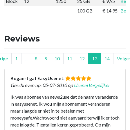
Block
12
1250
25 GB
€ 9,95
Best
100 GB
€ 14,95
Best
Reviews
rige
1
...
8
9
10
11
12
13
14
Volge
Bogaert gaf EasyUsenet:
Geschreven op: 05-07-2010 op
UsenetVergelijker
Ik was abonnee van news2use dat de naam veranderde
in easyusenet. Ik wou mijn abonnement veranderen
maar slaagde er niet in te betalen met
moneysafe.Wachtwoord niet aanvaard terwijl ik er toch
mee inlogde. Tientallen keren geprobeerd. Op mijn