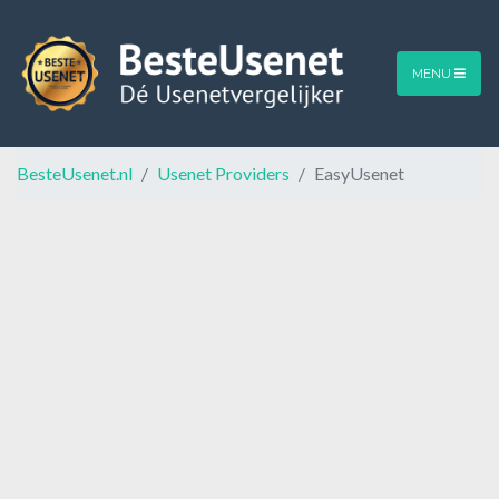
MENU
BesteUsenet.nl
Usenet Providers
EasyUsenet