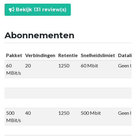
Bekijk 131 review(s)
Abonnementen
Pakket
Verbindingen
Retentie
Snelheidslimiet
Datalim
60
20
1250
60 Mbit
Geen lim
MBit/s
500
40
1250
500 Mbit
Geen lim
MBit/s