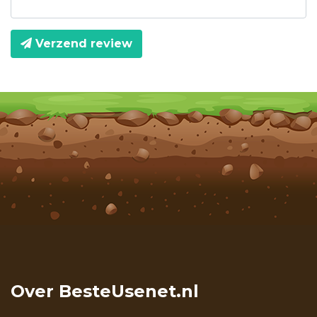
Verzend review
Over BesteUsenet.nl