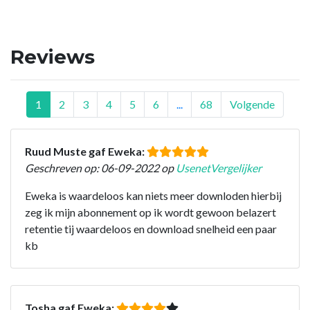
Reviews
1
2
3
4
5
6
...
68
Volgende
Ruud Muste gaf Eweka:
Geschreven op: 06-09-2022 op
UsenetVergelijker
Eweka is waardeloos kan niets meer downloden hierbij
zeg ik mijn abonnement op ik wordt gewoon belazert
retentie tij waardeloos en download snelheid een paar
kb
Tosha gaf Eweka: