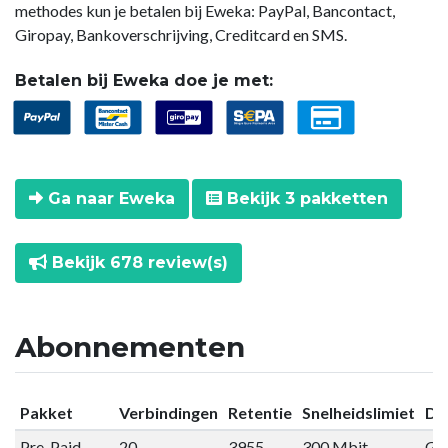
methodes kun je betalen bij Eweka: PayPal, Bancontact,
Giropay, Bankoverschrijving, Creditcard en SMS.
Betalen bij Eweka doe je met:
Ga naar Eweka
Bekijk 3 pakketten
Bekijk 678 review(s)
Abonnementen
Pakket
Verbindingen
Retentie
Snelheidslimiet
Da
Pre-Paid
20
3955
300 Mbit
Gee