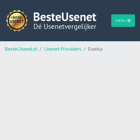
MENU
BesteUsenet.nl
Usenet Providers
Eweka