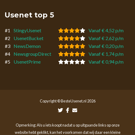
Usenet top 5
#1
StingyUsenet
Vanaf € 4,52 p/m
#2
UsenetBucket
Vanaf € 2,62 p/m
#3
NewsDemon
Vanaf € 0,20 p/m
#4
NewsgroupDirect
Vanaf € 1,74 p/m
#5
UsenetPrime
Vanaf € 0,94 p/m
Copyright © BesteUsenet.nl 2026
Opmerking: Als u iets koopt nadat u op uitgaande links op onze
website hebt geklikt, kan het voorkomen dat wij daar een kleine