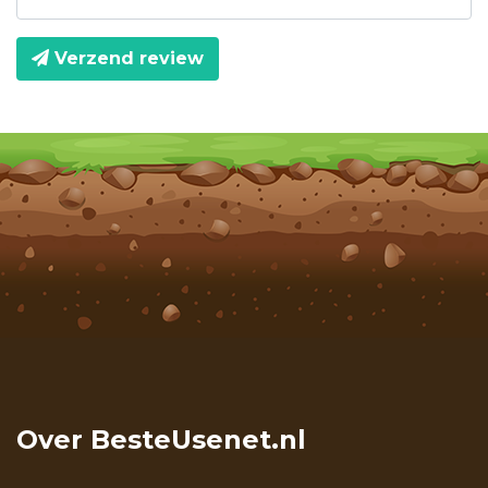
Verzend review
Over BesteUsenet.nl