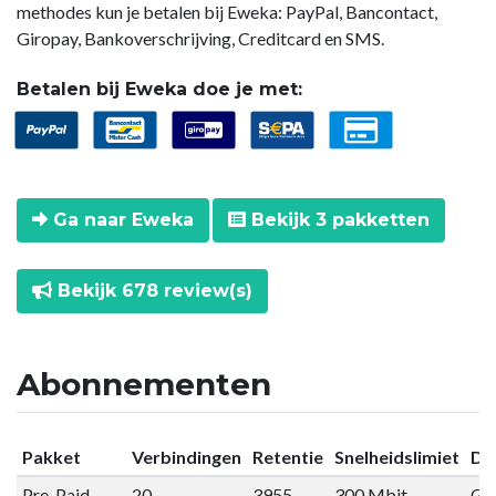
methodes kun je betalen bij Eweka: PayPal, Bancontact,
Giropay, Bankoverschrijving, Creditcard en SMS.
Betalen bij Eweka doe je met:
Ga naar Eweka
Bekijk 3 pakketten
Bekijk 678 review(s)
Abonnementen
Pakket
Verbindingen
Retentie
Snelheidslimiet
Da
Pre-Paid
20
3955
300 Mbit
Gee