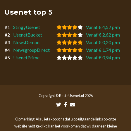
Usenet top 5
#1
StingyUsenet
Vanaf € 4,52 p/m
#2
UsenetBucket
Vanaf € 2,62 p/m
#3
NewsDemon
Vanaf € 0,20 p/m
#4
NewsgroupDirect
Vanaf € 1,74 p/m
#5
UsenetPrime
Vanaf € 0,94 p/m
Copyright © BesteUsenet.nl 2026
Opmerking: Als u iets koopt nadat u op uitgaande links op onze
website hebt geklikt, kan het voorkomen dat wij daar een kleine