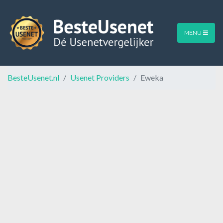
MENU
BesteUsenet.nl
Usenet Providers
Eweka