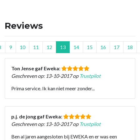
Reviews
8
9
10
11
12
13
14
15
16
17
18
Ton Jense gaf Eweka:
Geschreven op: 13-10-2017 op
Trustpilot
Prima service. Ik kan niet meer zonder...
p.j. de jong gaf Eweka:
Geschreven op: 13-10-2017 op
Trustpilot
Ben al jaren aangesloten bij EWEKA en er was een