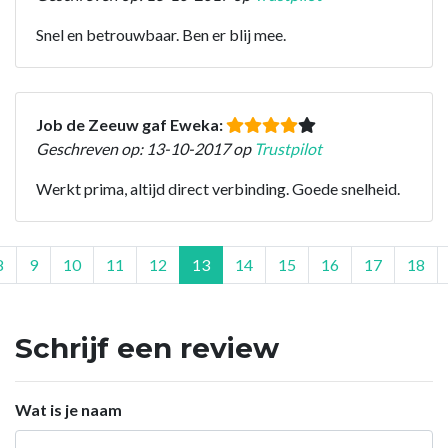
Snel en betrouwbaar. Ben er blij mee.
Job de Zeeuw gaf Eweka:
Geschreven op: 13-10-2017 op
Trustpilot
Werkt prima, altijd direct verbinding. Goede snelheid.
8
9
10
11
12
13
14
15
16
17
18
Schrijf een review
Wat is je naam