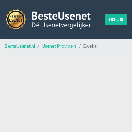
MENU
BesteUsenet.nl
Usenet Providers
Eweka