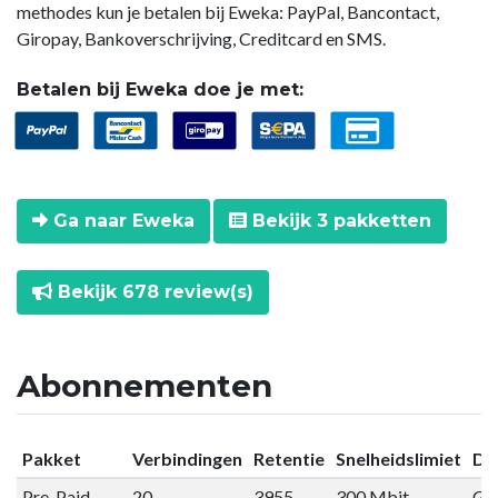
methodes kun je betalen bij Eweka: PayPal, Bancontact,
Giropay, Bankoverschrijving, Creditcard en SMS.
Betalen bij Eweka doe je met:
Ga naar Eweka
Bekijk 3 pakketten
Bekijk 678 review(s)
Abonnementen
Pakket
Verbindingen
Retentie
Snelheidslimiet
Da
Pre-Paid
20
3955
300 Mbit
Gee