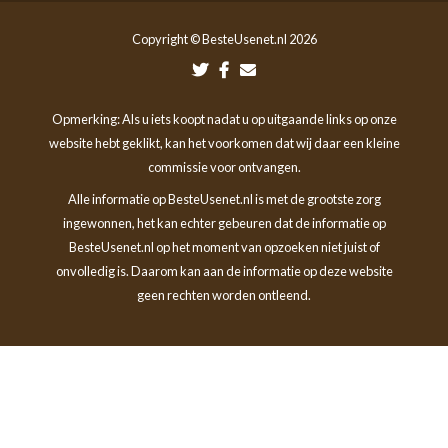
Copyright © BesteUsenet.nl 2026
Opmerking: Als u iets koopt nadat u op uitgaande links op onze
website hebt geklikt, kan het voorkomen dat wij daar een kleine
commissie voor ontvangen.
Alle informatie op BesteUsenet.nl is met de grootste zorg
ingewonnen, het kan echter gebeuren dat de informatie op
BesteUsenet.nl op het moment van opzoeken niet juist of
onvolledig is. Daarom kan aan de informatie op deze website
geen rechten worden ontleend.