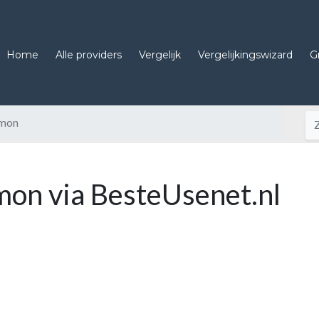
Home
Alle providers
Vergelijk
Vergelijkingswizard
G
mon
on via BesteUsenet.nl