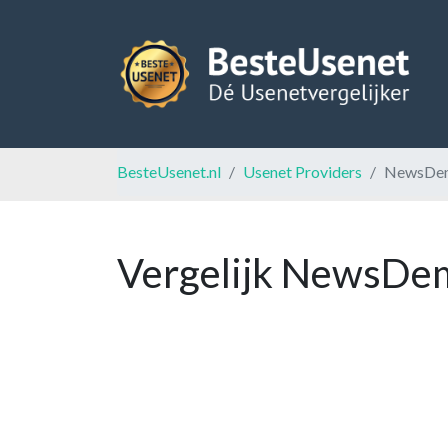
BesteUsenet.nl
Usenet Providers
NewsDe
Vergelijk NewsDem