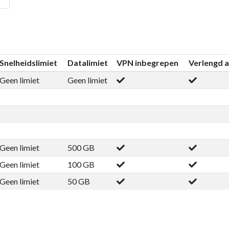
Snelheidslimiet
Datalimiet
VPN inbegrepen
Verlengd 
Geen limiet
Geen limiet
Geen limiet
500 GB
Geen limiet
100 GB
Geen limiet
50 GB