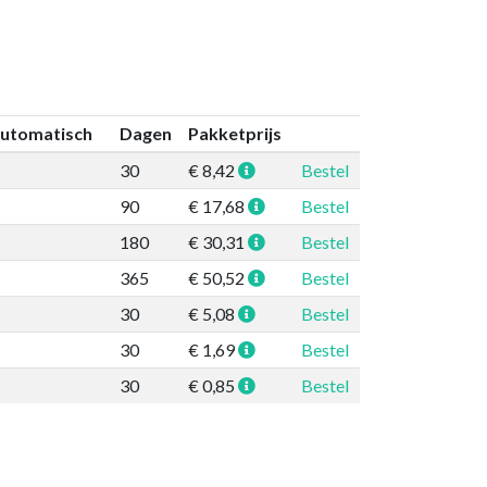
automatisch
Dagen
Pakketprijs
30
€ 8,42
Bestel
90
€ 17,68
Bestel
180
€ 30,31
Bestel
365
€ 50,52
Bestel
30
€ 5,08
Bestel
30
€ 1,69
Bestel
30
€ 0,85
Bestel