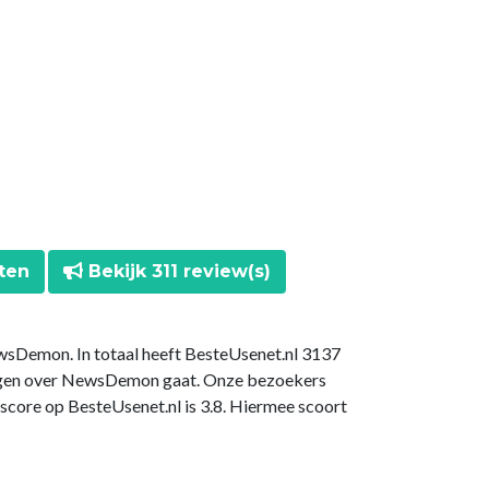
ten
Bekijk 311 review(s)
wsDemon. In totaal heeft BesteUsenet.nl 3137
ingen over NewsDemon gaat. Onze bezoekers
ore op BesteUsenet.nl is 3.8. Hiermee scoort