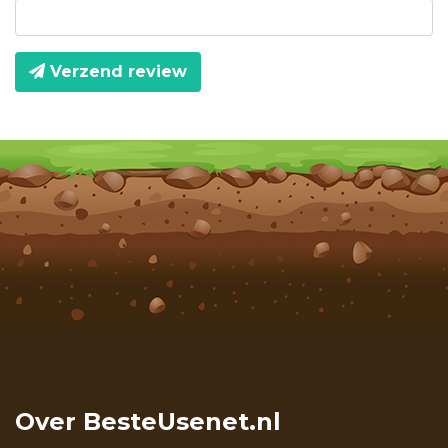
Verzend review
Over BesteUsenet.nl