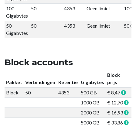
100
50
4353
Geen limiet
100 
Gigabytes
50
50
4353
Geen limiet
50 G
Gigabytes
Block accounts
Block
Pakket
Verbindingen
Retentie
Gigabytes
prijs
Block
50
4353
500 GB
€ 8,47
B
1000 GB
€ 12,70
B
2000 GB
€ 16,93
B
5000 GB
€ 33,86
B