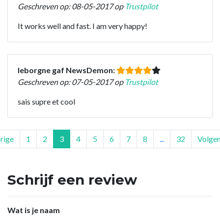
Geschreven op: 08-05-2017 op
Trustpilot
It works well and fast. I am very happy!
leborgne gaf NewsDemon:
Geschreven op: 07-05-2017 op
Trustpilot
sais supre et cool
rige
1
2
3
4
5
6
7
8
...
32
Volge
Schrijf een review
Wat is je naam