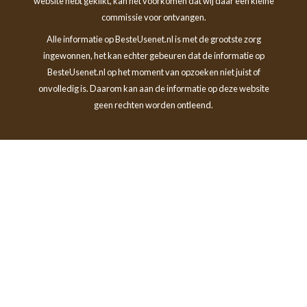
website hebt geklikt, kan het voorkomen dat wij daar een kleine
commissie voor ontvangen.
Alle informatie op BesteUsenet.nl is met de grootste zorg
ingewonnen, het kan echter gebeuren dat de informatie op
BesteUsenet.nl op het moment van opzoeken niet juist of
onvolledig is. Daarom kan aan de informatie op deze website
geen rechten worden ontleend.