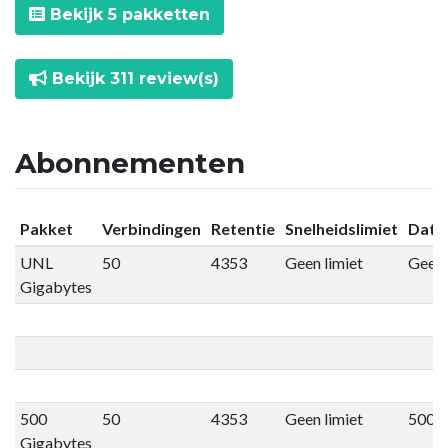
Bekijk 5 pakketten
Bekijk 311 review(s)
Abonnementen
Pakket
Verbindingen
Retentie
Snelheidslimiet
Datal
UNL
50
4353
Geen limiet
Geen 
Gigabytes
500
50
4353
Geen limiet
500 
Gigabytes