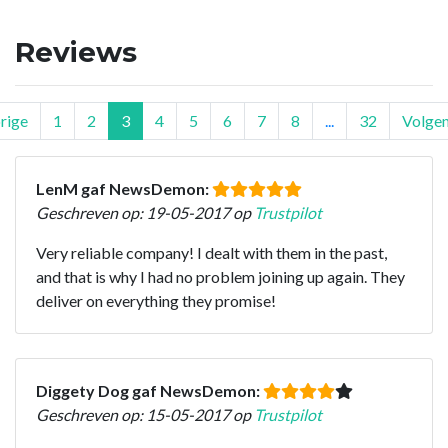
Reviews
rige
1
2
3
4
5
6
7
8
...
32
Volge
LenM gaf NewsDemon:
Geschreven op: 19-05-2017 op
Trustpilot
Very reliable company! I dealt with them in the past,
and that is why I had no problem joining up again. They
deliver on everything they promise!
Diggety Dog gaf NewsDemon:
Geschreven op: 15-05-2017 op
Trustpilot