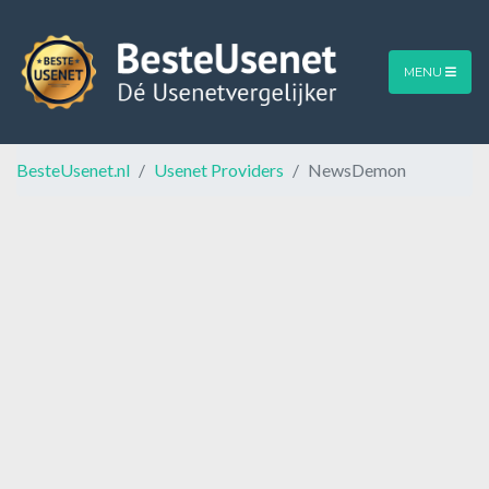
MENU
BesteUsenet.nl
Usenet Providers
NewsDemon