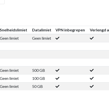
Snelheidslimiet
Datalimiet
VPN inbegrepen
Verlengd 
Geen limiet
Geen limiet
Geen limiet
500 GB
Geen limiet
100 GB
Geen limiet
50 GB