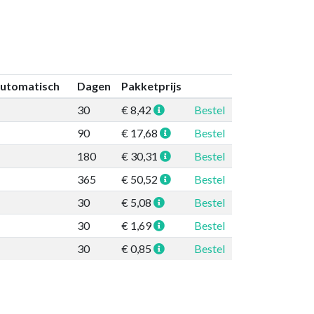
automatisch
Dagen
Pakketprijs
30
€ 8,42
Bestel
90
€ 17,68
Bestel
180
€ 30,31
Bestel
365
€ 50,52
Bestel
30
€ 5,08
Bestel
30
€ 1,69
Bestel
30
€ 0,85
Bestel