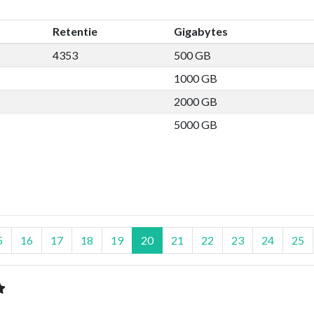
Retentie
Gigabytes
4353
500 GB
1000 GB
2000 GB
5000 GB
5
16
17
18
19
20
21
22
23
24
25