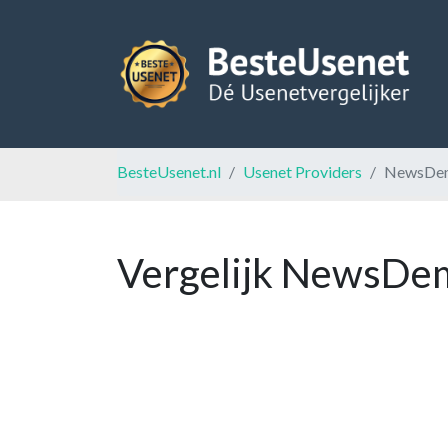
BesteUsenet.nl
Usenet Providers
NewsDe
Vergelijk NewsDem