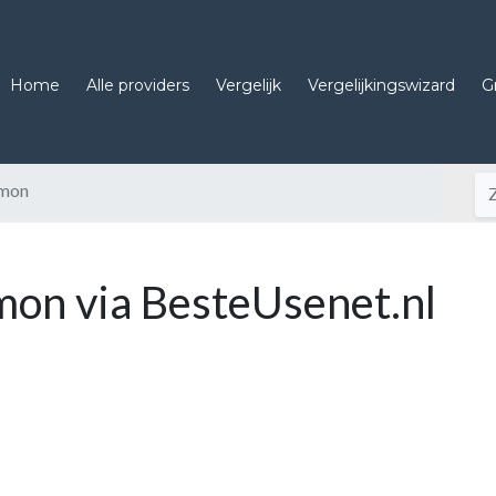
Home
Alle providers
Vergelijk
Vergelijkingswizard
G
mon
on via BesteUsenet.nl