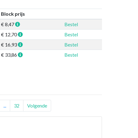
Block prijs
€ 8,47
Bestel
€ 12,70
Bestel
€ 16,93
Bestel
€ 33,86
Bestel
...
32
Volgende