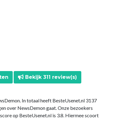
ten
Bekijk 311 review(s)
wsDemon. In totaal heeft BesteUsenet.nl 3137
ingen over NewsDemon gaat. Onze bezoekers
ore op BesteUsenet.nl is 3.8. Hiermee scoort