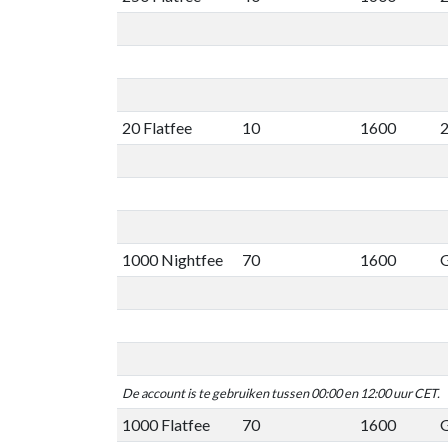
20 Flatfee
10
1600
2
1000 Nightfee
70
1600
G
De account is te gebruiken tussen 00:00 en 12:00 uur CET.
1000 Flatfee
70
1600
G