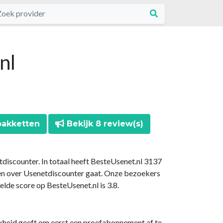
nl
pakketten
Bekijk 8 review(s)
tdiscounter. In totaal heeft BesteUsenet.nl 3137
en over Usenetdiscounter gaat. Onze bezoekers
lde score op BesteUsenet.nl is 3.8.
jkheid geeft om eerst een proefabonnement af te