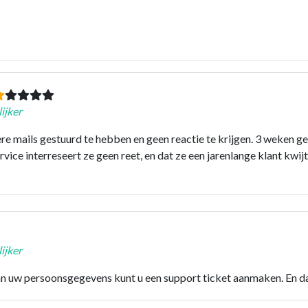
ijker
ere mails gestuurd te hebben en geen reactie te krijgen. 3 weken g
vice interreseert ze geen reet, en dat ze een jarenlange klant kwij
ijker
an uw persoonsgegevens kunt u een support ticket aanmaken. En d