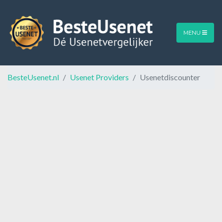
MENU
BesteUsenet.nl
Usenet Providers
Usenetdiscounter