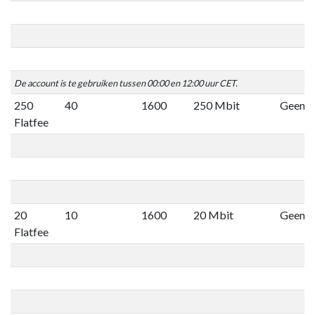
De account is te gebruiken tussen 00:00 en 12:00 uur CET.
250
40
1600
250 Mbit
Geen li
Flatfee
20
10
1600
20 Mbit
Geen li
Flatfee