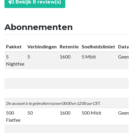
Bekijk 8 review(s)
Abonnementen
Pakket
Verbindingen
Retentie
Snelheidslimiet
Datali
5
5
1600
5 Mbit
Geen li
Nightfee
De account is te gebruiken tussen 00:00 en 12:00 uur CET.
500
50
1600
500 Mbit
Geen li
Flatfee