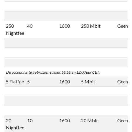
250
40
1600
250 Mbit
Geen li
Nightfee
De account is te gebruiken tussen 00:00 en 12:00 uur CET.
5 Flatfee
5
1600
5 Mbit
Geen li
20
10
1600
20 Mbit
Geen li
Nightfee