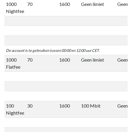
1000
70
1600
Geen limiet
Geen li
Nightfee
De account is te gebruiken tussen 00:00 en 12:00 uur CET.
1000
70
1600
Geen limiet
Geen li
Flatfee
100
30
1600
100 Mbit
Geen li
Nightfee