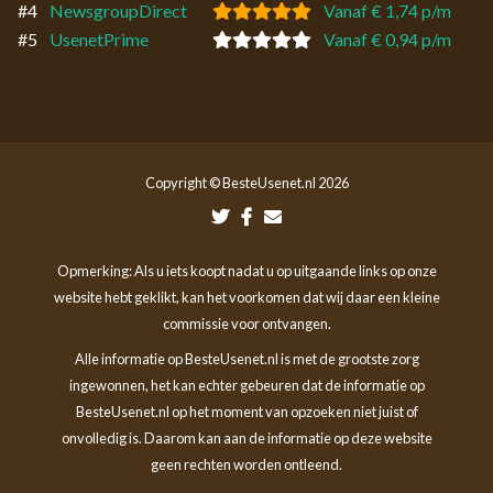
#4
NewsgroupDirect
Vanaf € 1,74 p/m
#5
UsenetPrime
Vanaf € 0,94 p/m
Copyright © BesteUsenet.nl 2026
Opmerking: Als u iets koopt nadat u op uitgaande links op onze
website hebt geklikt, kan het voorkomen dat wij daar een kleine
commissie voor ontvangen.
Alle informatie op BesteUsenet.nl is met de grootste zorg
ingewonnen, het kan echter gebeuren dat de informatie op
BesteUsenet.nl op het moment van opzoeken niet juist of
onvolledig is. Daarom kan aan de informatie op deze website
geen rechten worden ontleend.