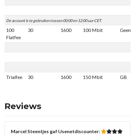
De account is te gebruiken tussen 00:00 en 12:00 uur CET.
100
30
1600
100 Mbit
Geen li
Flatfee
Trialfee
30
1600
150 Mbit
GB
Reviews
Marcel Steentjes gaf Usenetdiscounter: