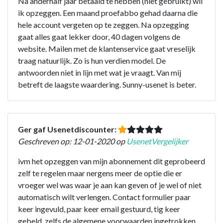
Na anderhalf jaar betaald te hebben (niet gebruikt) wil
ik opzeggen. Een maand proefabbo gehad daarna die
hele account vergeten op te zeggen. Na opzegging
gaat alles gaat lekker door, 40 dagen volgens de
website. Mailen met de klantenservice gaat vreselijk
traag natuurlijk. Zo is hun verdien model. De
antwoorden niet in lijn met wat je vraagt. Van mij
betreft de laagste waardering. Sunny-usenet is beter.
Ger gaf Usenetdiscounter:
Geschreven op: 12-01-2020 op
UsenetVergelijker
ivm het opzeggen van mijn abonnement dit geprobeerd
zelf te regelen maar nergens meer de optie die er
vroeger wel was waar je aan kan geven of je wel of niet
automatisch wilt verlengen. Contact formulier paar
keer ingevuld, paar keer email gestuurd, tig keer
gebeld, zelfs de algemene voorwaarden ingetrokken.