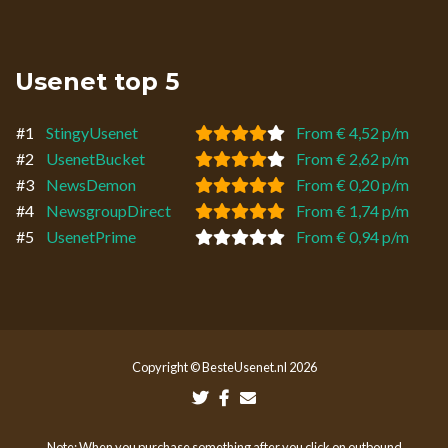
Usenet top 5
#1
StingyUsenet
From € 4,52 p/m
#2
UsenetBucket
From € 2,62 p/m
#3
NewsDemon
From € 0,20 p/m
#4
NewsgroupDirect
From € 1,74 p/m
#5
UsenetPrime
From € 0,94 p/m
Copyright © BesteUsenet.nl 2026
Note: When you purchase something after you click on outbound