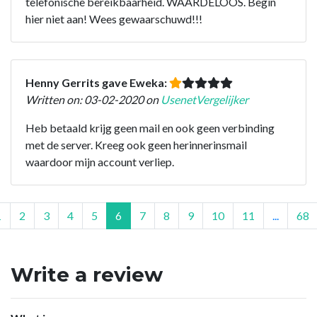
telefonische bereikbaarheid. WAARDELOOS. Begin
hier niet aan! Wees gewaarschuwd!!!
Henny Gerrits gave Eweka:
Written on: 03-02-2020 on
UsenetVergelijker
Heb betaald krijg geen mail en ook geen verbinding
met de server. Kreeg ook geen herinnerinsmail
waardoor mijn account verliep.
1
2
3
4
5
6
7
8
9
10
11
...
68
Write a review