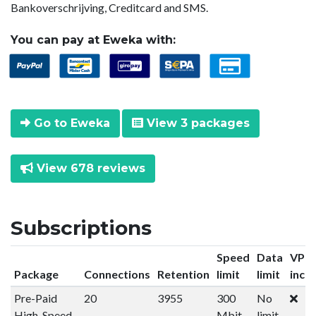
Bankoverschrijving, Creditcard and SMS.
You can pay at Eweka with:
Go to Eweka
View 3 packages
View 678 reviews
Subscriptions
Speed
Data
VPN
Package
Connections
Retention
limit
limit
incl
Pre-Paid
20
3955
300
No
High-Speed
Mbit
limit