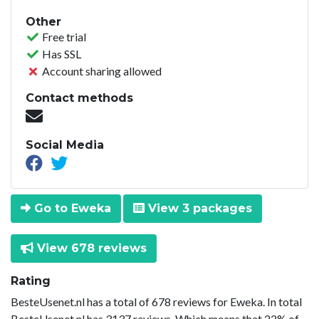
Other
Free trial
Has SSL
Account sharing allowed
Contact methods
Social Media
Go to Eweka
View 3 packages
View 678 reviews
Rating
BesteUsenet.nl has a total of 678 reviews for Eweka. In total
BesteUsenet.nl has 3137 reviews. Which means that 22% of