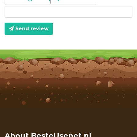
Send review
About BesteUsenet.nl