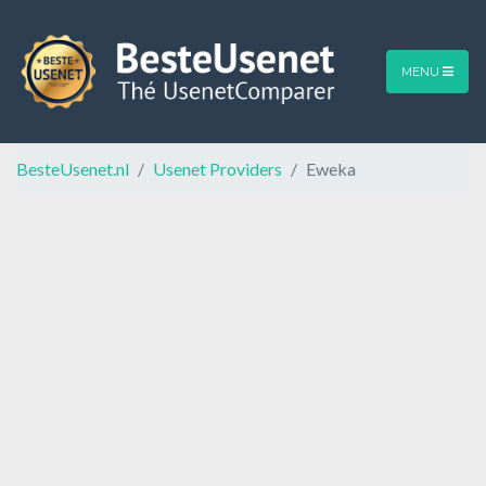
MENU
BesteUsenet.nl
Usenet Providers
Eweka