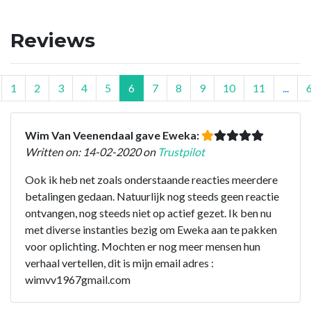
Reviews
1
2
3
4
5
6
7
8
9
10
11
...
Wim Van Veenendaal gave Eweka:
Written on: 14-02-2020 on
Trustpilot
Ook ik heb net zoals onderstaande reacties meerdere
betalingen gedaan. Natuurlijk nog steeds geen reactie
ontvangen, nog steeds niet op actief gezet. Ik ben nu
met diverse instanties bezig om Eweka aan te pakken
voor oplichting. Mochten er nog meer mensen hun
verhaal vertellen, dit is mijn email adres :
wimvv1967gmail.com