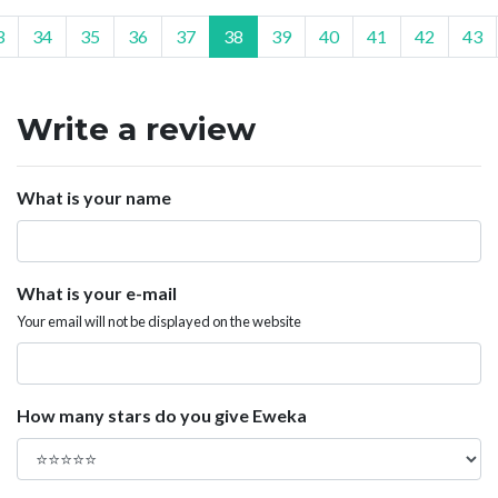
3
34
35
36
37
38
39
40
41
42
43
Write a review
What is your name
What is your e-mail
Your email will not be displayed on the website
How many stars do you give Eweka