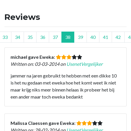
Reviews
33
34
35
36
37
38
39
40
41
42
4
michael gave Eweka:
Written on: 03-03-2014 on
UsenetVergelijker
jammer na jaren gebruikt te hebben met een dikke 10
is het nu gedaan met eweka hoe het komt weet ik niet
maar krijg niks meer binnen helaas ik probeer het bij
een ander maar toch eweka bedankt
Malissa Claessen gave Eweka:
Written on: 28-02-2014 on
UsenetVergelijker