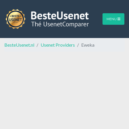
MENU
BesteUsenet.nl
Usenet Providers
Eweka