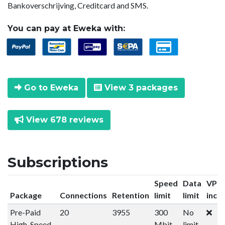
Bankoverschrijving, Creditcard and SMS.
You can pay at Eweka with:
Go to Eweka
View 3 packages
View 678 reviews
Subscriptions
Speed
Data
VPN
Package
Connections
Retention
limit
limit
incl
Pre-Paid
20
3955
300
No
High-Speed
Mbit
limit