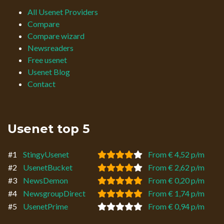
All Usenet Providers
Compare
Compare wizard
Newsreaders
Free usenet
Usenet Blog
Contact
Usenet top 5
#1
StingyUsenet
From € 4,52 p/m
#2
UsenetBucket
From € 2,62 p/m
#3
NewsDemon
From € 0,20 p/m
#4
NewsgroupDirect
From € 1,74 p/m
#5
UsenetPrime
From € 0,94 p/m