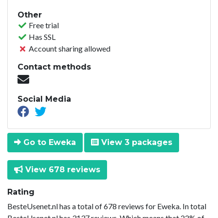
Other
Free trial
Has SSL
Account sharing allowed
Contact methods
Social Media
Go to Eweka
View 3 packages
View 678 reviews
Rating
BesteUsenet.nl has a total of 678 reviews for Eweka. In total
BesteUsenet.nl has 3137 reviews. Which means that 22% of