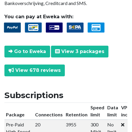
Bankoverschrijving, Creditcard and SMS.
You can pay at Eweka with:
Go to Eweka
View 3 packages
View 678 reviews
Subscriptions
Speed
Data
VPN
Package
Connections
Retention
limit
limit
incl
Pre-Paid
20
3955
300
No
High-Speed
Mbit
limit