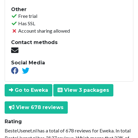
Other
Free trial
Has SSL
Account sharing allowed
Contact methods
Social Media
Go to Eweka
View 3 packages
View 678 reviews
Rating
BesteUsenet.nl has a total of 678 reviews for Eweka. In total
BesteUsenet.nl has 3137 reviews. Which means that 22% of