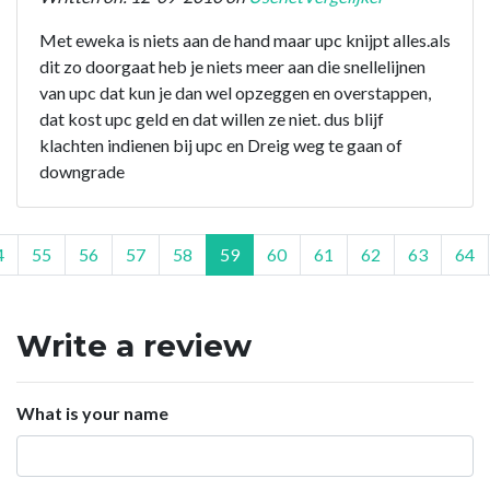
Met eweka is niets aan de hand maar upc knijpt alles.als
dit zo doorgaat heb je niets meer aan die snellelijnen
van upc dat kun je dan wel opzeggen en overstappen,
dat kost upc geld en dat willen ze niet. dus blijf
klachten indienen bij upc en Dreig weg te gaan of
downgrade
4
55
56
57
58
59
60
61
62
63
64
Write a review
What is your name