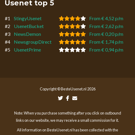
Usenet top 5
#1
StingyUsenet
From € 4,52 p/m
#2
UsenetBucket
From € 2,62 p/m
#3
NewsDemon
From € 0,20 p/m
#4
NewsgroupDirect
From € 1,74 p/m
#5
UsenetPrime
From € 0,94 p/m
Copyright © BesteUsenet.nl 2026
Note: When you purchase something after you click on outbound
links on our website, we may receive a small commission for it.
All information on BesteUsenet.nl has been collected with the