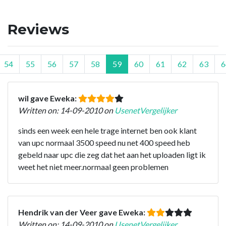
Reviews
54
55
56
57
58
59
60
61
62
63
6
wil gave Eweka:
Written on: 14-09-2010 on
UsenetVergelijker
sinds een week een hele trage internet ben ook klant
van upc normaal 3500 speed nu net 400 speed heb
gebeld naar upc die zeg dat het aan het uploaden ligt ik
weet het niet meer.normaal geen problemen
Hendrik van der Veer gave Eweka:
Written on: 14-09-2010 on
UsenetVergelijker