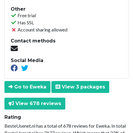
Other
Free trial
Has SSL
Account sharing allowed
Contact methods
Social Media
Go to Eweka
View 3 packages
View 678 reviews
Rating
BesteUsenet.nl has a total of 678 reviews for Eweka. In total
BesteUsenet.nl has 3137 reviews. Which means that 22% of