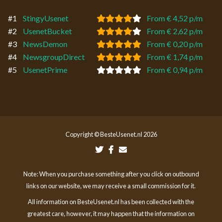
#1
StingyUsenet
From € 4,52 p/m
#2
UsenetBucket
From € 2,62 p/m
#3
NewsDemon
From € 0,20 p/m
#4
NewsgroupDirect
From € 1,74 p/m
#5
UsenetPrime
From € 0,94 p/m
Copyright © BesteUsenet.nl 2026
Note: When you purchase something after you click on outbound
links on our website, we may receive a small commission for it.
All information on BesteUsenet.nl has been collected with the
greatest care, however, it may happen that the information on