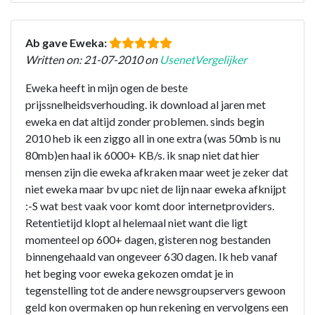
Ab gave Eweka:
Written on: 21-07-2010 on
UsenetVergelijker
Eweka heeft in mijn ogen de beste
prijssnelheidsverhouding. ik download al jaren met
eweka en dat altijd zonder problemen. sinds begin
2010 heb ik een ziggo all in one extra (was 50mb is nu
80mb)en haal ik 6000+ KB/s. ik snap niet dat hier
mensen zijn die eweka afkraken maar weet je zeker dat
niet eweka maar bv upc niet de lijn naar eweka afknijpt
:-S wat best vaak voor komt door internetproviders.
Retentietijd klopt al helemaal niet want die ligt
momenteel op 600+ dagen, gisteren nog bestanden
binnengehaald van ongeveer 630 dagen. Ik heb vanaf
het beging voor eweka gekozen omdat je in
tegenstelling tot de andere newsgroupservers gewoon
geld kon overmaken op hun rekening en vervolgens een