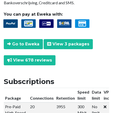
Bankoverschrijving, Creditcard and SMS.
You can pay at Eweka with:
Go to Eweka
View 3 packages
View 678 reviews
Subscriptions
Speed
Data
VPN
Package
Connections
Retention
limit
limit
incl
Pre-Paid
20
3955
300
No
High-Speed
Mbit
limit