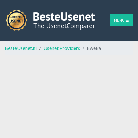
MENU
BesteUsenet.nl
Usenet Providers
Eweka