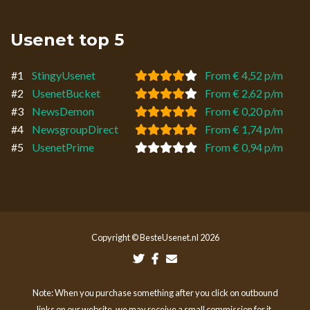
Usenet top 5
#1
StingyUsenet
From € 4,52 p/m
#2
UsenetBucket
From € 2,62 p/m
#3
NewsDemon
From € 0,20 p/m
#4
NewsgroupDirect
From € 1,74 p/m
#5
UsenetPrime
From € 0,94 p/m
Copyright © BesteUsenet.nl 2026
Note: When you purchase something after you click on outbound
links on our website, we may receive a small commission for it.