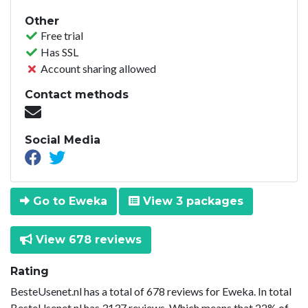
Other
Free trial
Has SSL
Account sharing allowed
Contact methods
Social Media
Go to Eweka
View 3 packages
View 678 reviews
Rating
BesteUsenet.nl has a total of 678 reviews for Eweka. In total
BesteUsenet.nl has 3137 reviews. Which means that 22% of