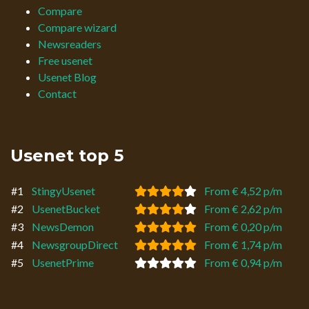
Compare
Compare wizard
Newsreaders
Free usenet
Usenet Blog
Contact
Usenet top 5
#1
StingyUsenet
From € 4,52 p/m
#2
UsenetBucket
From € 2,62 p/m
#3
NewsDemon
From € 0,20 p/m
#4
NewsgroupDirect
From € 1,74 p/m
#5
UsenetPrime
From € 0,94 p/m