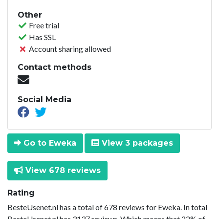
Other
Free trial
Has SSL
Account sharing allowed
Contact methods
Social Media
Go to Eweka
View 3 packages
View 678 reviews
Rating
BesteUsenet.nl has a total of 678 reviews for Eweka. In total
BesteUsenet.nl has 3137 reviews. Which means that 22% of