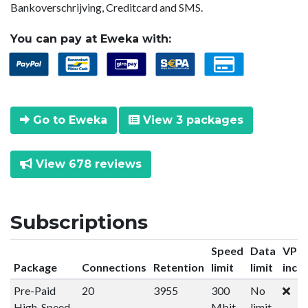
Bankoverschrijving, Creditcard and SMS.
You can pay at Eweka with:
Go to Eweka
View 3 packages
View 678 reviews
Subscriptions
Speed
Data
VPN
Package
Connections
Retention
limit
limit
incl
Pre-Paid
20
3955
300
No
High-Speed
Mbit
limit