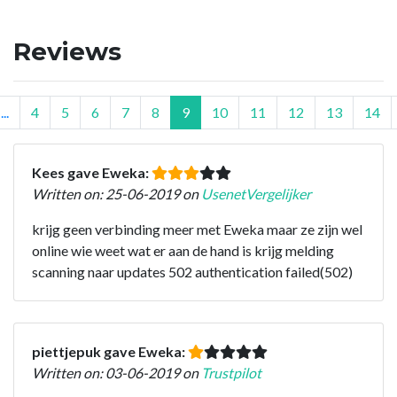
Reviews
...
4
5
6
7
8
9
10
11
12
13
14
Kees gave Eweka:
Written on: 25-06-2019 on
UsenetVergelijker
krijg geen verbinding meer met Eweka maar ze zijn wel
online wie weet wat er aan de hand is krijg melding
scanning naar updates 502 authentication failed(502)
piettjepuk gave Eweka:
Written on: 03-06-2019 on
Trustpilot