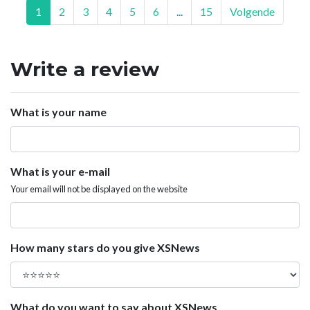
1
2
3
4
5
6
...
15
Volgende
Write a review
What is your name
What is your e-mail
Your email will not be displayed on the website
How many stars do you give XSNews
What do you want to say about XSNews