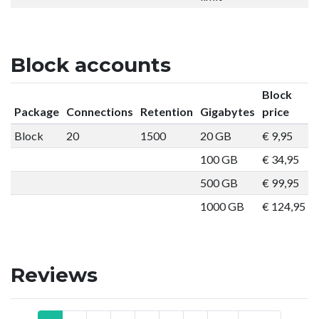
Block accounts
Block
Package
Connections
Retention
Gigabytes
price
Block
20
1500
20 GB
€ 9,95
O
100 GB
€ 34,95
O
500 GB
€ 99,95
O
1000 GB
€ 124,95
O
Reviews