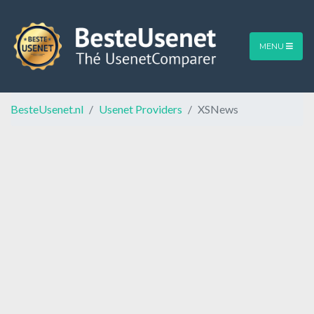
MENU
BesteUsenet.nl
Usenet Providers
XSNews