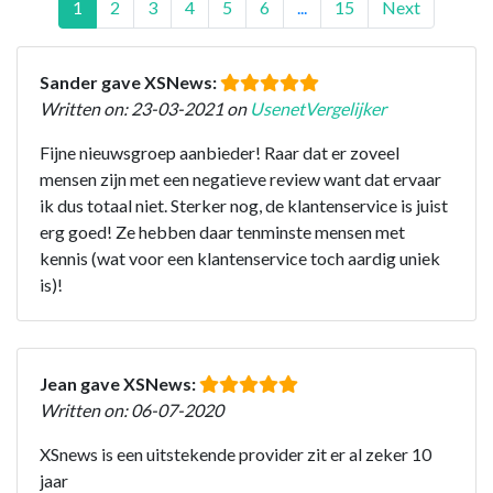
1
2
3
4
5
6
...
15
Next
Sander gave XSNews:
Written on: 23-03-2021 on
UsenetVergelijker
Fijne nieuwsgroep aanbieder! Raar dat er zoveel
mensen zijn met een negatieve review want dat ervaar
ik dus totaal niet. Sterker nog, de klantenservice is juist
erg goed! Ze hebben daar tenminste mensen met
kennis (wat voor een klantenservice toch aardig uniek
is)!
Jean gave XSNews:
Written on: 06-07-2020
XSnews is een uitstekende provider zit er al zeker 10
jaar