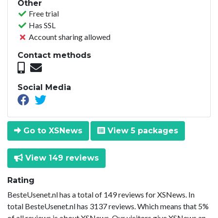
Other
Free trial
Has SSL
Account sharing allowed
Contact methods
Social Media
Go to XSNews
View 5 packages
View 149 reviews
Rating
BesteUsenet.nl has a total of 149 reviews for XSNews. In
total BesteUsenet.nl has 3137 reviews. Which means that 5%
of all reviews is about XSNews. Our visitors give XSNews an