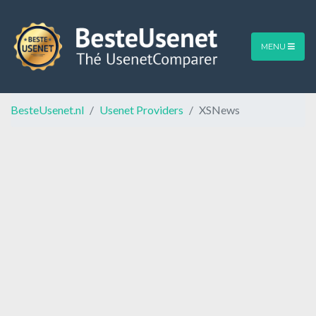
MENU
BesteUsenet.nl
Usenet Providers
XSNews