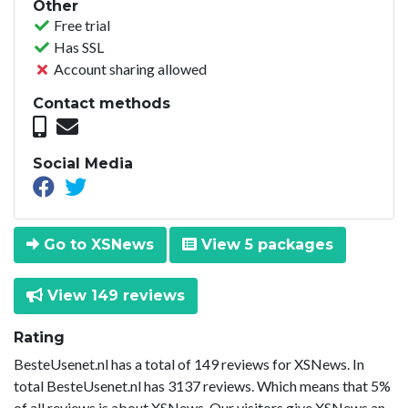
Other
Free trial
Has SSL
Account sharing allowed
Contact methods
Social Media
Go to XSNews
View 5 packages
View 149 reviews
Rating
BesteUsenet.nl has a total of 149 reviews for XSNews. In
total BesteUsenet.nl has 3137 reviews. Which means that 5%
of all reviews is about XSNews. Our visitors give XSNews an