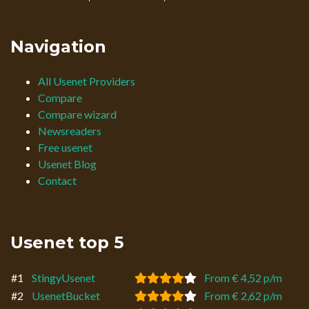
Navigation
All Usenet Providers
Compare
Compare wizard
Newsreaders
Free usenet
Usenet Blog
Contact
Usenet top 5
#1
StingyUsenet
From € 4,52 p/m
#2
UsenetBucket
From € 2,62 p/m