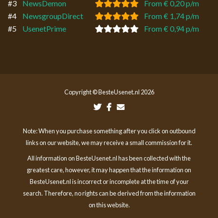
#3
NewsDemon
From € 0,20 p/m
#4
NewsgroupDirect
From € 1,74 p/m
#5
UsenetPrime
From € 0,94 p/m
Copyright © BesteUsenet.nl 2026
Note: When you purchase something after you click on outbound
links on our website, we may receive a small commission for it.
All information on BesteUsenet.nl has been collected with the
greatest care, however, it may happen that the information on
BesteUsenet.nl is incorrect or incomplete at the time of your
search. Therefore, no rights can be derived from the information
on this website.