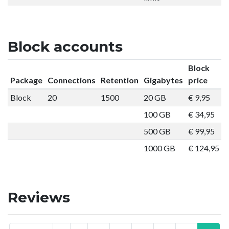
Block accounts
Block
Package
Connections
Retention
Gigabytes
price
Block
20
1500
20 GB
€ 9,95
O
100 GB
€ 34,95
O
500 GB
€ 99,95
O
1000 GB
€ 124,95
O
Reviews