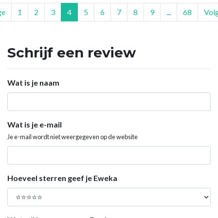
ge
1
2
3
4
5
6
7
8
9
...
68
Vol
Schrijf een review
Wat is je naam
Wat is je e-mail
Je e-mail wordt niet weergegeven op de website
Hoeveel sterren geef je Eweka