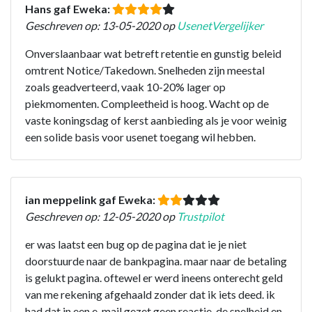
Hans gaf Eweka:
Geschreven op: 13-05-2020 op
UsenetVergelijker
Onverslaanbaar wat betreft retentie en gunstig beleid
omtrent Notice/Takedown. Snelheden zijn meestal
zoals geadverteerd, vaak 10-20% lager op
piekmomenten. Compleetheid is hoog. Wacht op de
vaste koningsdag of kerst aanbieding als je voor weinig
een solide basis voor usenet toegang wil hebben.
ian meppelink gaf Eweka:
Geschreven op: 12-05-2020 op
Trustpilot
er was laatst een bug op de pagina dat ie je niet
doorstuurde naar de bankpagina. maar naar de betaling
is gelukt pagina. oftewel er werd ineens onterecht geld
van me rekening afgehaald zonder dat ik iets deed. ik
had dat in een e-mail gezet geen reactie. de snelheid en