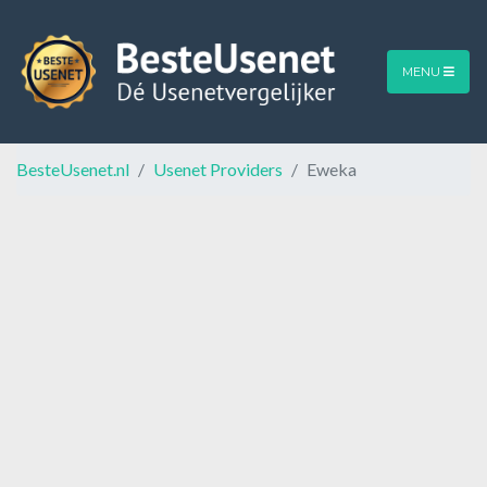
MENU
BesteUsenet.nl
Usenet Providers
Eweka