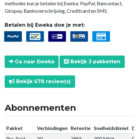
methodes kun je betalen bij Eweka: PayPal, Bancontact,
Giropay, Bankoverschrijving, Creditcard en SMS.
Betalen bij Eweka doe je met:
Ga naar Eweka
Bekijk 3 pakketten
Bekijk 678 review(s)
Abonnementen
Pakket
Verbindingen
Retentie
Snelheidslimiet
Da
Pre-Paid
20
3955
300 Mbit
Gee