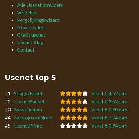
Alle Usenet providers
Vergelijk
Vergelijkingswizard
Newsreaders
Gratis usenet
Usenet Blog
Contact
Usenet top 5
#1
StingyUsenet
Vanaf € 4,52 p/m
#2
UsenetBucket
Vanaf € 2,62 p/m
#3
NewsDemon
Vanaf € 0,20 p/m
#4
NewsgroupDirect
Vanaf € 1,74 p/m
#5
UsenetPrime
Vanaf € 0,94 p/m