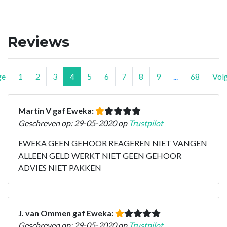
Reviews
ge
1
2
3
4
5
6
7
8
9
...
68
Vol
Martin V gaf Eweka:
Geschreven op: 29-05-2020 op
Trustpilot
EWEKA GEEN GEHOOR REAGEREN NIET VANGEN
ALLEEN GELD WERKT NIET GEEN GEHOOR
ADVIES NIET PAKKEN
J. van Ommen gaf Eweka:
Geschreven op: 29-05-2020 op
Trustpilot