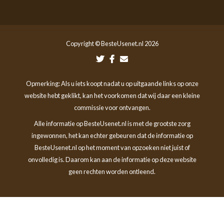
Copyright © BesteUsenet.nl 2026
Opmerking: Als u iets koopt nadat u op uitgaande links op onze
website hebt geklikt, kan het voorkomen dat wij daar een kleine
commissie voor ontvangen.
Alle informatie op BesteUsenet.nl is met de grootste zorg
ingewonnen, het kan echter gebeuren dat de informatie op
BesteUsenet.nl op het moment van opzoeken niet juist of
onvolledig is. Daarom kan aan de informatie op deze website
geen rechten worden ontleend.