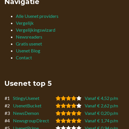
Navigatie
Alle Usenet providers
Vergelijk
Vergelijkingswizard
Newsreaders
Gratis usenet
Usenet Blog
Contact
Usenet top 5
#1
StingyUsenet
Vanaf € 4,52 p/m
#2
UsenetBucket
Vanaf € 2,62 p/m
#3
NewsDemon
Vanaf € 0,20 p/m
#4
NewsgroupDirect
Vanaf € 1,74 p/m
#5
UsenetPrime
Vanaf € 0,94 p/m