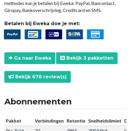
methodes kun je betalen bij Eweka: PayPal, Bancontact,
Giropay, Bankoverschrijving, Creditcard en SMS.
Betalen bij Eweka doe je met:
Ga naar Eweka
Bekijk 3 pakketten
Bekijk 678 review(s)
Abonnementen
Pakket
Verbindingen
Retentie
Snelheidslimiet
Da
Pre-Paid
20
3955
300 Mbit
Gee