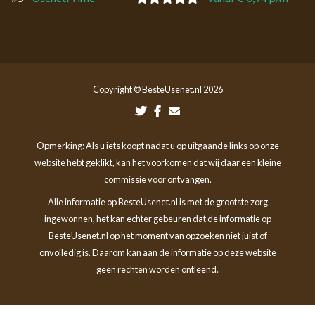
Copyright © BesteUsenet.nl 2026
Opmerking: Als u iets koopt nadat u op uitgaande links op onze
website hebt geklikt, kan het voorkomen dat wij daar een kleine
commissie voor ontvangen.
Alle informatie op BesteUsenet.nl is met de grootste zorg
ingewonnen, het kan echter gebeuren dat de informatie op
BesteUsenet.nl op het moment van opzoeken niet juist of
onvolledig is. Daarom kan aan de informatie op deze website
geen rechten worden ontleend.