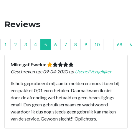
Reviews
1
2
3
4
5
6
7
8
9
10
...
68
Mike gaf Eweka:
Geschreven op: 09-04-2020 op
UsenetVergelijker
Ik heb geprobeerd mij aan te melden en moest toen bij
een pakket 0,01 euro betalen. Daarna kwam ik niet
door de afronding wel betaald en geen bevestigings
email. Dus geen gebruiksernaam en wachtwoord
waardoor ik dus nog steeds geen gebruik kan maken
van de service. Gewoon slecht!! Oplichters.