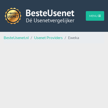
MENU
BesteUsenet.nl
Usenet Providers
Eweka