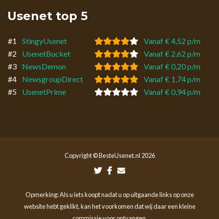
Usenet top 5
#1
StingyUsenet
Vanaf € 4,52 p/m
#2
UsenetBucket
Vanaf € 2,62 p/m
#3
NewsDemon
Vanaf € 0,20 p/m
#4
NewsgroupDirect
Vanaf € 1,74 p/m
#5
UsenetPrime
Vanaf € 0,94 p/m
Copyright © BesteUsenet.nl 2026
Opmerking: Als u iets koopt nadat u op uitgaande links op onze
website hebt geklikt, kan het voorkomen dat wij daar een kleine
commissie voor ontvangen.