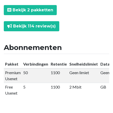
Bekijk 2 pakketten
Bekijk 114 review(s)
Abonnementen
Pakket
Verbindingen
Retentie
Snelheidslimiet
Datali
Premium
50
1100
Geen limiet
Geen li
Usenet
Free
5
1100
2 Mbit
GB
Usenet