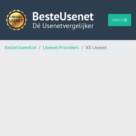
MENU
BesteUsenet.nl
Usenet Providers
XS Usenet