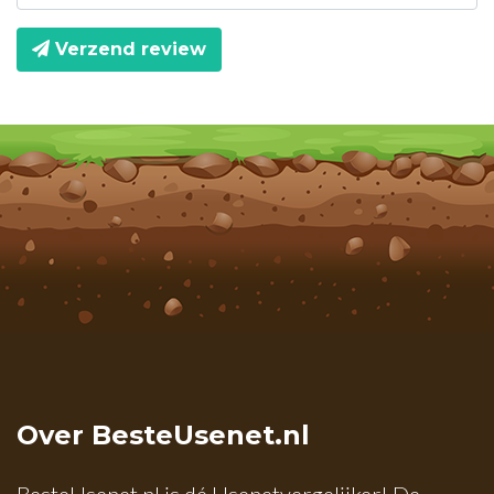
Verzend review
Over BesteUsenet.nl
BesteUsenet.nl is dé Usenetvergelijker! De