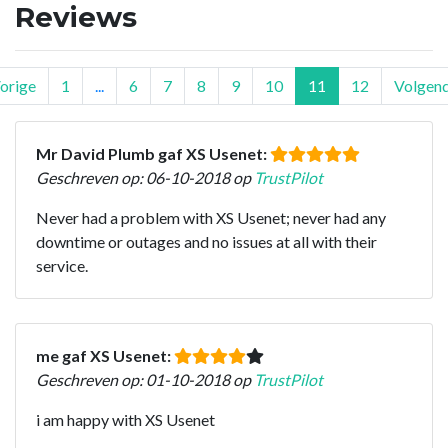
Reviews
orige
1
...
6
7
8
9
10
11
12
Volgen
Mr David Plumb gaf XS Usenet:
Geschreven op: 06-10-2018 op
TrustPilot
Never had a problem with XS Usenet; never had any
downtime or outages and no issues at all with their
service.
me gaf XS Usenet:
Geschreven op: 01-10-2018 op
TrustPilot
i am happy with XS Usenet