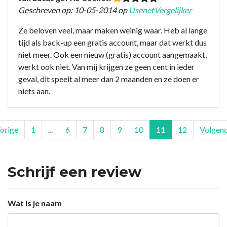
Geschreven op: 10-05-2014 op
UsenetVergelijker
Ze beloven veel, maar maken weinig waar. Heb al lange
tijd als back-up een gratis account, maar dat werkt dus
niet meer. Ook een nieuw (gratis) account aangemaakt,
werkt ook niet. Van mij krijgen ze geen cent in ieder
geval, dit speelt al meer dan 2 maanden en ze doen er
niets aan.
orige
1
...
6
7
8
9
10
11
12
Volgen
Schrijf een review
Wat is je naam