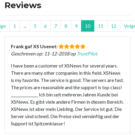
Reviews
ige
1
...
5
6
7
8
9
10
11
12
Volg
Frank gaf XS Usenet:
Geschreven op: 11-12-2018 op
TrustPilot
I have been a customer of XSNews for several years.
There are many other companies in this field. XSNews
is my favorite. The service is good. The servers are fast.
The prices are reasonable and the support is top class!
_______________ Ich bin seit mehreren Jahren Kunde bei
XSNews. Es gibt viele andere Firmen in diesem Bereich.
XSNews ist aber mein Liebling. Der Service ist gut. Die
Server sind schnell. Die Preise sind vernünftig und der
Support ist Spitzenklasse !