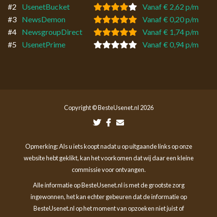
#2
UsenetBucket
Vanaf € 2,62 p/m
#3
NewsDemon
Vanaf € 0,20 p/m
#4
NewsgroupDirect
Vanaf € 1,74 p/m
#5
UsenetPrime
Vanaf € 0,94 p/m
Copyright © BesteUsenet.nl 2026
Opmerking: Als u iets koopt nadat u op uitgaande links op onze
website hebt geklikt, kan het voorkomen dat wij daar een kleine
commissie voor ontvangen.
Alle informatie op BesteUsenet.nl is met de grootste zorg
ingewonnen, het kan echter gebeuren dat de informatie op
BesteUsenet.nl op het moment van opzoeken niet juist of