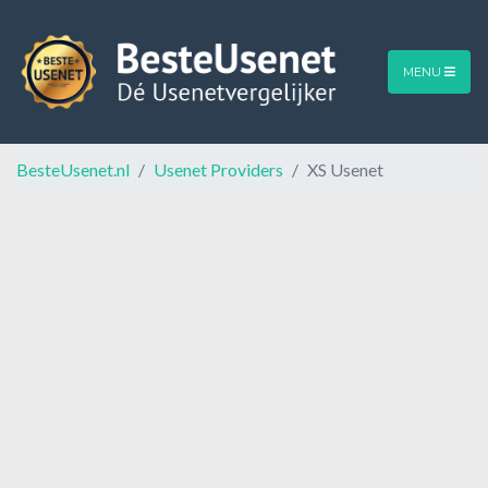
MENU
BesteUsenet.nl
Usenet Providers
XS Usenet