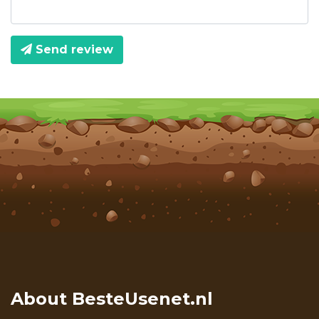
Send review
About BesteUsenet.nl