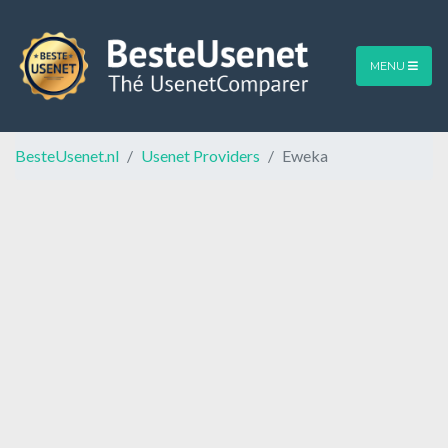
MENU
BesteUsenet.nl
Usenet Providers
Eweka