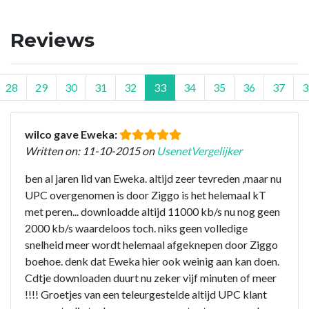
Reviews
28
29
30
31
32
33
34
35
36
37
3
wilco gave Eweka:
Written on: 11-10-2015 on
UsenetVergelijker
ben al jaren lid van Eweka. altijd zeer tevreden ,maar nu
UPC overgenomen is door Ziggo is het helemaal kT
met peren... downloadde altijd 11000 kb/s nu nog geen
2000 kb/s waardeloos toch. niks geen volledige
snelheid meer wordt helemaal afgeknepen door Ziggo
boehoe. denk dat Eweka hier ook weinig aan kan doen.
Cdtje downloaden duurt nu zeker vijf minuten of meer
!!!! Groetjes van een teleurgestelde altijd UPC klant