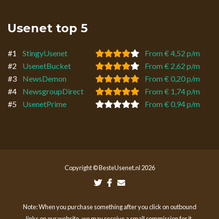
Usenet top 5
#1
StingyUsenet
From € 4,52 p/m
#2
UsenetBucket
From € 2,62 p/m
#3
NewsDemon
From € 0,20 p/m
#4
NewsgroupDirect
From € 1,74 p/m
#5
UsenetPrime
From € 0,94 p/m
Copyright © BesteUsenet.nl 2026
Note: When you purchase something after you click on outbound
links on our website, we may receive a small commission for it.