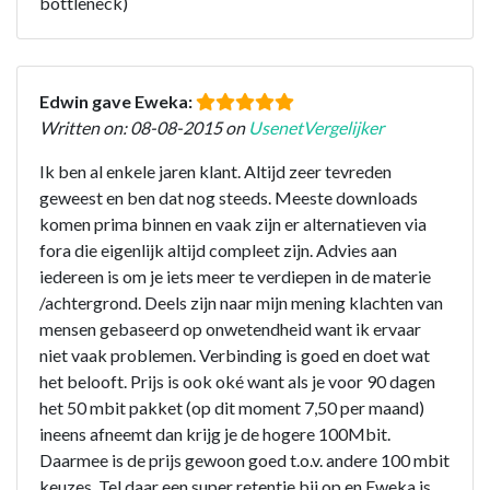
bottleneck)
Edwin gave Eweka:
Written on: 08-08-2015 on
UsenetVergelijker
Ik ben al enkele jaren klant. Altijd zeer tevreden
geweest en ben dat nog steeds. Meeste downloads
komen prima binnen en vaak zijn er alternatieven via
fora die eigenlijk altijd compleet zijn. Advies aan
iedereen is om je iets meer te verdiepen in de materie
/achtergrond. Deels zijn naar mijn mening klachten van
mensen gebaseerd op onwetendheid want ik ervaar
niet vaak problemen. Verbinding is goed en doet wat
het belooft. Prijs is ook oké want als je voor 90 dagen
het 50 mbit pakket (op dit moment 7,50 per maand)
ineens afneemt dan krijg je de hogere 100Mbit.
Daarmee is de prijs gewoon goed t.o.v. andere 100 mbit
keuzes. Tel daar een super retentie bij op en Eweka is