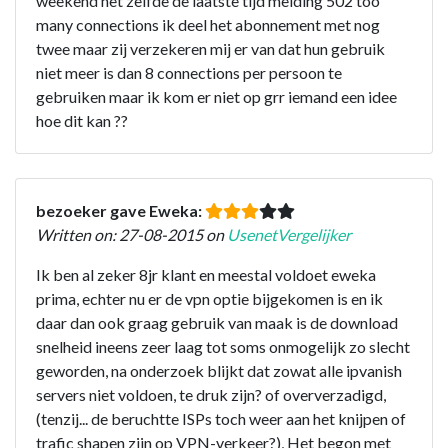
weekend het zelfde de laatste tijd melding 502 too
many connections ik deel het abonnement met nog
twee maar zij verzekeren mij er van dat hun gebruik
niet meer is dan 8 connections per persoon te
gebruiken maar ik kom er niet op grr iemand een idee
hoe dit kan ??
bezoeker gave Eweka:
Written on: 27-08-2015 on
UsenetVergelijker
Ik ben al zeker 8jr klant en meestal voldoet eweka
prima, echter nu er de vpn optie bijgekomen is en ik
daar dan ook graag gebruik van maak is de download
snelheid ineens zeer laag tot soms onmogelijk zo slecht
geworden, na onderzoek blijkt dat zowat alle ipvanish
servers niet voldoen, te druk zijn? of oververzadigd,
(tenzij... de beruchtte ISPs toch weer aan het knijpen of
trafic shapen zijn op VPN-verkeer?), Het begon met