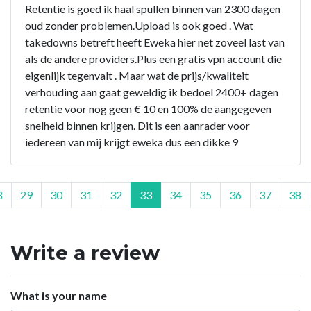
Retentie is goed ik haal spullen binnen van 2300 dagen
oud zonder problemen.Upload is ook goed . Wat
takedowns betreft heeft Eweka hier net zoveel last van
als de andere providers.Plus een gratis vpn account die
eigenlijk tegenvalt . Maar wat de prijs/kwaliteit
verhouding aan gaat geweldig ik bedoel 2400+ dagen
retentie voor nog geen € 10 en 100% de aangegeven
snelheid binnen krijgen. Dit is een aanrader voor
iedereen van mij krijgt eweka dus een dikke 9
8
29
30
31
32
33
34
35
36
37
38
Write a review
What is your name