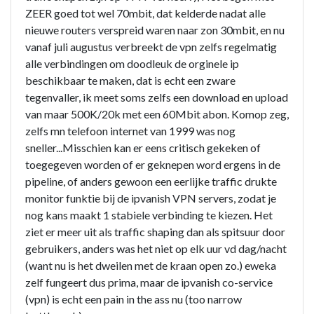
ZEER goed tot wel 70mbit, dat kelderde nadat alle
nieuwe routers verspreid waren naar zon 30mbit, en nu
vanaf juli augustus verbreekt de vpn zelfs regelmatig
alle verbindingen om doodleuk de orginele ip
beschikbaar te maken, dat is echt een zware
tegenvaller, ik meet soms zelfs een download en upload
van maar 500K/20k met een 60Mbit abon. Komop zeg,
zelfs mn telefoon internet van 1999 was nog
sneller...Misschien kan er eens critisch gekeken of
toegegeven worden of er geknepen word ergens in de
pipeline, of anders gewoon een eerlijke traffic drukte
monitor funktie bij de ipvanish VPN servers, zodat je
nog kans maakt 1 stabiele verbinding te kiezen. Het
ziet er meer uit als traffic shaping dan als spitsuur door
gebruikers, anders was het niet op elk uur vd dag/nacht
(want nu is het dweilen met de kraan open zo.) eweka
zelf fungeert dus prima, maar de ipvanish co-service
(vpn) is echt een pain in the ass nu (too narrow