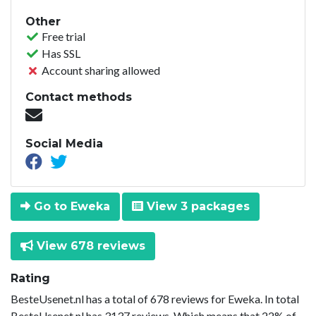
Other
Free trial
Has SSL
Account sharing allowed
Contact methods
Social Media
Go to Eweka
View 3 packages
View 678 reviews
Rating
BesteUsenet.nl has a total of 678 reviews for Eweka. In total
BesteUsenet.nl has 3137 reviews. Which means that 22% of