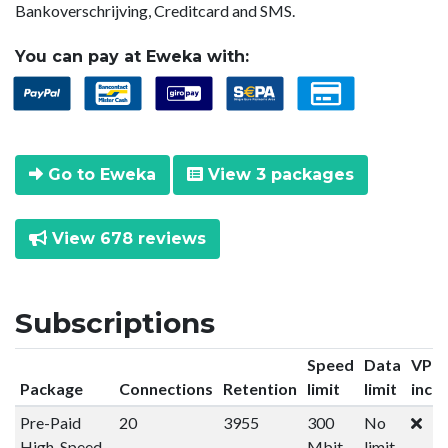
Bankoverschrijving, Creditcard and SMS.
You can pay at Eweka with:
Go to Eweka
View 3 packages
View 678 reviews
Subscriptions
Speed
Data
VPN
Package
Connections
Retention
limit
limit
incl
Pre-Paid
20
3955
300
No
High-Speed
Mbit
limit