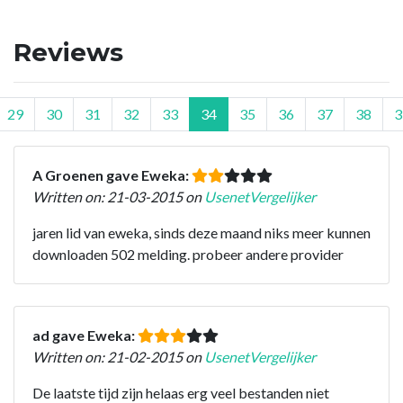
Reviews
29
30
31
32
33
34
35
36
37
38
3
A Groenen gave Eweka:
Written on: 21-03-2015 on
UsenetVergelijker
jaren lid van eweka, sinds deze maand niks meer kunnen
downloaden 502 melding. probeer andere provider
ad gave Eweka:
Written on: 21-02-2015 on
UsenetVergelijker
De laatste tijd zijn helaas erg veel bestanden niet