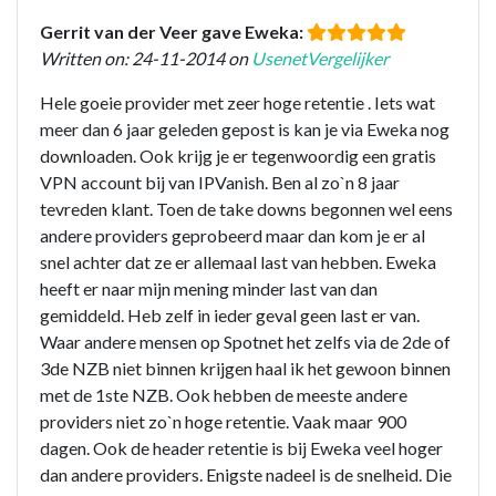
Gerrit van der Veer gave Eweka:
Written on: 24-11-2014 on
UsenetVergelijker
Hele goeie provider met zeer hoge retentie . Iets wat
meer dan 6 jaar geleden gepost is kan je via Eweka nog
downloaden. Ook krijg je er tegenwoordig een gratis
VPN account bij van IPVanish. Ben al zo`n 8 jaar
tevreden klant. Toen de take downs begonnen wel eens
andere providers geprobeerd maar dan kom je er al
snel achter dat ze er allemaal last van hebben. Eweka
heeft er naar mijn mening minder last van dan
gemiddeld. Heb zelf in ieder geval geen last er van.
Waar andere mensen op Spotnet het zelfs via de 2de of
3de NZB niet binnen krijgen haal ik het gewoon binnen
met de 1ste NZB. Ook hebben de meeste andere
providers niet zo`n hoge retentie. Vaak maar 900
dagen. Ook de header retentie is bij Eweka veel hoger
dan andere providers. Enigste nadeel is de snelheid. Die