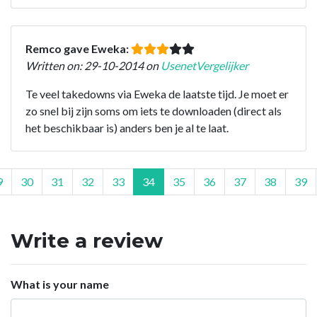
Remco gave Eweka:
Written on: 29-10-2014 on
UsenetVergelijker
Te veel takedowns via Eweka de laatste tijd. Je moet er
zo snel bij zijn soms om iets te downloaden (direct als
het beschikbaar is) anders ben je al te laat.
9
30
31
32
33
34
35
36
37
38
39
Write a review
What is your name