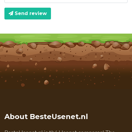
Send review
About BesteUsenet.nl