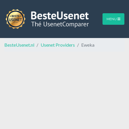
MENU
BesteUsenet.nl
Usenet Providers
Eweka