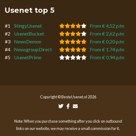
Usenet top 5
#1
StingyUsenet
From € 4,52 p/m
#2
UsenetBucket
From € 2,62 p/m
#3
NewsDemon
From € 0,20 p/m
#4
NewsgroupDirect
From € 1,74 p/m
#5
UsenetPrime
From € 0,94 p/m
Copyright © BesteUsenet.nl 2026
Note: When you purchase something after you click on outbound
links on our website, we may receive a small commission for it.