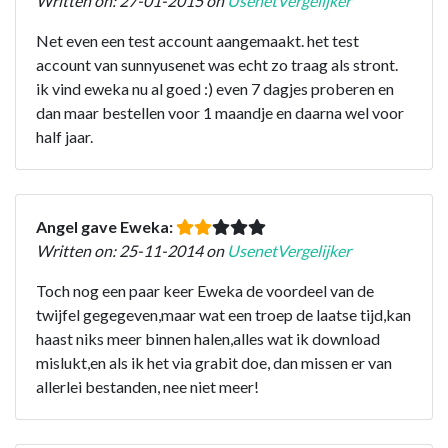
Written on: 27-01-2015 on
UsenetVergelijker
Net even een test account aangemaakt. het test
account van sunnyusenet was echt zo traag als stront.
ik vind eweka nu al goed :) even 7 dagjes proberen en
dan maar bestellen voor 1 maandje en daarna wel voor
half jaar.
Angel gave Eweka:
Written on: 25-11-2014 on
UsenetVergelijker
Toch nog een paar keer Eweka de voordeel van de
twijfel gegegeven,maar wat een troep de laatse tijd,kan
haast niks meer binnen halen,alles wat ik download
mislukt,en als ik het via grabit doe, dan missen er van
allerlei bestanden, nee niet meer!