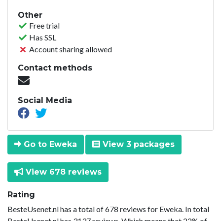
Other
Free trial
Has SSL
Account sharing allowed
Contact methods
Social Media
Go to Eweka
View 3 packages
View 678 reviews
Rating
BesteUsenet.nl has a total of 678 reviews for Eweka. In total
BesteUsenet.nl has 3137 reviews. Which means that 22% of