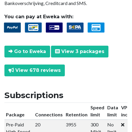
Bankoverschrijving, Creditcard and SMS.
You can pay at Eweka with:
Go to Eweka
View 3 packages
View 678 reviews
Subscriptions
Speed
Data
VPN
Package
Connections
Retention
limit
limit
incl
Pre-Paid
20
3955
300
No
High-Speed
Mbit
limit